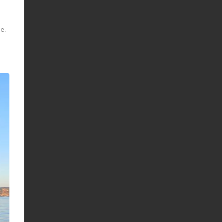
r
se.