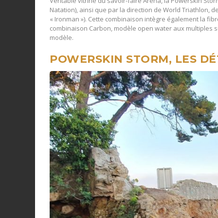
Véritable vitrine du savoir-faire Arena, la Powerskin Sto
Natation), ainsi que par la direction de World Triathlon, 
« Ironman »). Cette combinaison intègre également la fib
combinaison Carbon, modèle open water aux multiples s
modèle.
POWERSKIN STORM, LES
DÉ