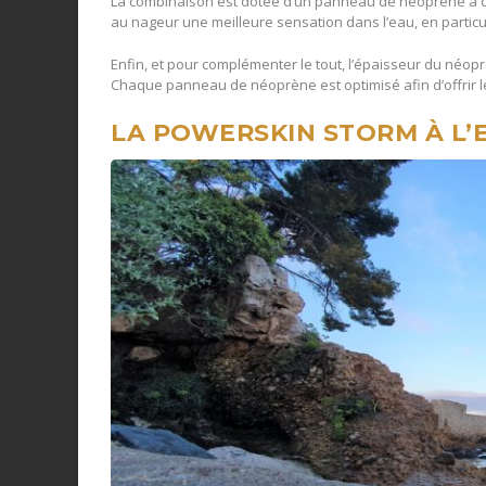
La combinaison est dotée d’un panneau de néoprène à doub
au nageur une meilleure sensation dans l’eau, en particu
Enfin, et pour complémenter le tout, l’épaisseur du néopr
Chaque panneau de néoprène est optimisé afin d’offrir le 
LA POWERSKIN STORM À L’E