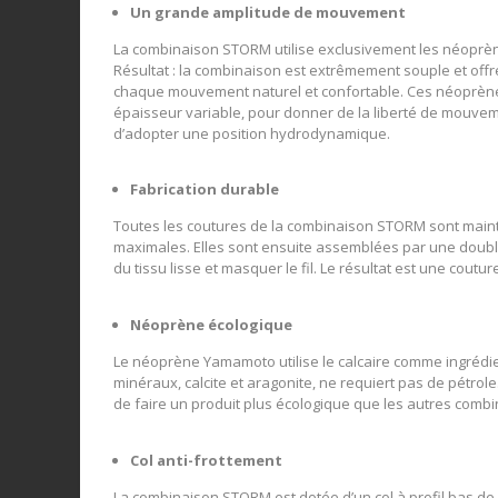
Un grande amplitude de mouvement
La combinaison STORM utilise exclusivement les néoprèn
Résultat : la combinaison est extrêmement souple et of
chaque mouvement naturel et confortable. Ces néoprène
épaisseur variable, pour donner de la liberté de mouveme
d’adopter une position hydrodynamique.
Fabrication durable
Toutes les coutures de la combinaison STORM sont mainte
maximales. Elles sont ensuite assemblées par une double
du tissu lisse et masquer le fil. Le résultat est une coutur
Néoprène écologique
Le néoprène Yamamoto utilise le calcaire comme ingrédie
minéraux, calcite et aragonite, ne requiert pas de pétrol
de faire un produit plus écologique que les autres comb
Col anti-frottement
La combinaison STORM est dotée d’un col à profil bas de 