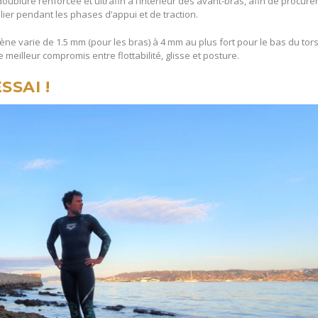
lure renforcée et ultrafin à l’intérieur des avant-bras, afin de procure
lier pendant les phases d’appui et de traction.
ène varie de 1.5 mm (pour les bras) à 4 mm au plus fort pour le bas du tor
meilleur compromis entre flottabilité, glisse et posture.
SSAI !