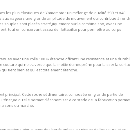
es les plus élastiques de Yamamoto : un mélange de qualité #39 et #40.
fre aux nageurs une grande amplitude de mouvement qui contribue à rend
s souples sont placés stratégiquement sur la combinaison, avec une
nt, tout en conservant assez de flottabilité pour permettre au corps
nues avec une colle 100 % étanche offrant une résistance et une durabil
 couture qui ne traverse que la moitié du néoprène pour laisser la surfa
e qui tient bien et qui est totalement étanche.
nt principal. Cette roche sédimentaire, composée en grande partie de
e. L’énergie qu’elle permet d’économiser à ce stade de la fabrication perme
inaisons du marché.
conception unique, avec des bords aplatis au niveau de l’encolure et un