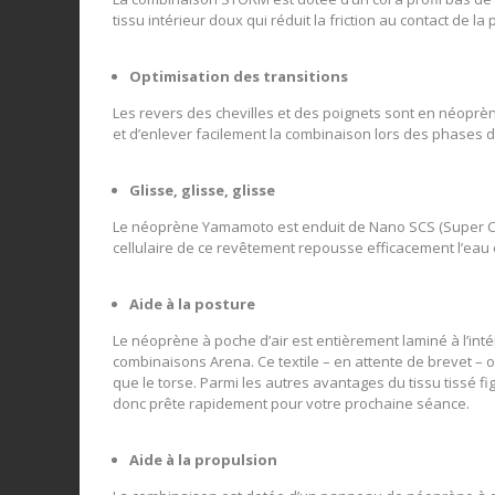
tissu intérieur doux qui réduit la friction au contact de la
Optimisation des transitions
Les revers des chevilles et des poignets sont en néoprèn
et d’enlever facilement la combinaison lors des phases de
Glisse, glisse, glisse
Le néoprène Yamamoto est enduit de Nano SCS (Super Com
cellulaire de ce revêtement repousse efficacement l’eau 
Aide à la posture
Le néoprène à poche d’air est entièrement laminé à l’int
combinaisons Arena. Ce textile – en attente de brevet – o
que le torse. Parmi les autres avantages du tissu tissé 
donc prête rapidement pour votre prochaine séance.
Aide à la propulsion