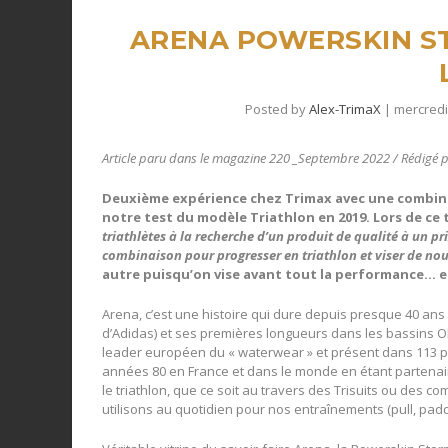
ARENA POWERSKIN ST
Posted by
Alex-TrimaX
|
mercredi
Article paru dans le magazine 220 _Septembre 2022 / Rédigé 
Deuxième expérience chez Trimax avec une combina
notre test du modèle Triathlon en 2019.
Lors de ce 
triathlètes à la recherche d’un produit de qualité à un pr
combinaison pour progresser en triathlon et viser de nou
autre puisqu’on vise avant tout la performance… et
Arena, c’est une histoire qui dure depuis presque 40 ans
d’Adidas) et ses premières longueurs dans les bassins O
leader européen du « waterwear » et présent dans 113 pa
années 80 en France et dans le monde en étant partenai
le triathlon, que ce soit au travers des Trisuits ou des
utilisons au quotidien pour nos entraînements (pull, padd