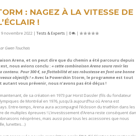
ORM : NAGEZ À LA VITESSE DE
L’ÉCLAIR !
 9 novembre 2022
|
Tests & Experts
|
0
|
par Gwen Touchais
ison Arena, et on peut dire que du chemin a été parcouru depuis
test, nous avions conclu :
« cette combinaison Arena saura ravir les
ix contenu. Pour 300 €, sa flottabilité et sas robustesse en font une bonne
veaux objectifs ! »
Avec la Powerskin Storm, le programme est tout
 autant vous prévenir, nous n’avons pas été déçus !
 maintenant, de sa création en 1973 par Horst Dassler (fils du fondateur
lympiques de Montréal en 1976, jusqu’à aujourd’hui où Arena est
ys. Entre-temps, Arena aura accompagné l’éclosion du triathlon dans les
re de multiples épreuves ! L’investissement d’Arena reste conséquent da
 combinaisons néoprènes, mais aussi pour tous les accessoires que nous
le, lunettes…)