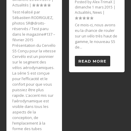
Posted by
Alex-TrimaX
|
Actualités
|
dimanche 1 mars 2015
|
Test réalisé par
Actualités
,
News
|
Sébastien RODRIGUEZ,
photos SR@droits-
Ce mois-ci, nous avons
réservés / Test paru
eu la chance de rouler
dans le magazine#137 –
sur un vélo très haut de
février 2015
gamme, le nouveau S5
Présentation du Cervélo
de...
S5 Conçu pour la vitesse
Cervélo est un pionnier
READ MORE
sur le segment des
vélos aérodynamiques.
La série S est conçue
pour l’efficacité et le
confort pour que vous
puissiez être plus
rapide. L’accent mis sur
l’aérodynamique est
visible dans tous les
aspects de la
conception, de
l’emplacement à la
forme des tubes