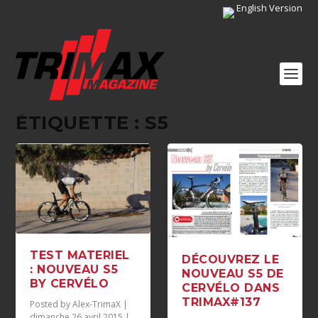
English Version
ÉTIQUETTE :
S5
TEST MATERIEL
DÉCOUVREZ LE
: NOUVEAU S5
NOUVEAU S5 DE
BY CERVÉLO
CERVÉLO DANS
TRIMAX#137
Posted by
Alex-TrimaX
|
dimanche 26 avril 2015
|