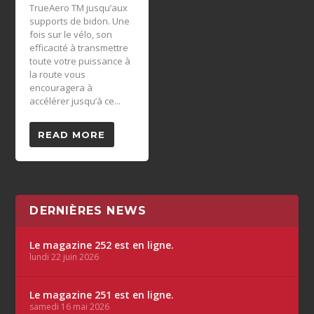
TrueAero TM jusqu’aux
supports de bidon. Une
fois sur le vélo, son
efficacité à transmettre
toute votre puissance à
la route vous
encouragera à
accélérer jusqu’à ce...
READ MORE
DERNIÈRES NEWS
Le magazine 252 est en ligne.
lundi 22 juin 2026
Le magazine 251 est en ligne.
samedi 16 mai 2026