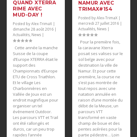
QUAND XTERRA
NAMUR AVEC
RIME AVEC
TRIMAX#154
MUD-DAY !
Posted by
Alex-TrimaX
|
mercredi 27 juillet 2016
|
Posted by
Alex-TrimaX
|
Actualités
,
News
|
dimanche 28 août 2016
|
Actualités
,
News
|
Pour la première fois,
Cette année la manche
la caravane Xterra
Suisse de la coupe
posait ses valises sur le
d’Europe XTERRA était le
sol belge avec pour
support des
destination la ville de
Championnats d’Europe
Namur. Et pour cette
ETU de Cross Triathlon.
première, la course ne
Et le village Les
s’est pas montrée de
Charbonnières en
tout repos avec une
Vallée de Joux est un
natation annulée en
endroit magnifique pour
raison d’une montée du
organiser un tel
débit de la Meuse, un
événement Outdoor.
parcours VTT
Les parcours VTT et Trail
transformé en vaste
ont été rallongés et
champ de boue et des
durcis, car un peu trop
pentes acérées pour la
rapides l’année
partie pédestre… Loin