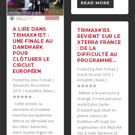
READ MORE
A LIRE DANS
TRIMAX#155
TRIMAX#157 :
REVIENT SUR LE
UNE FINALE AU
XTERRA FRANCE
DANEMARK
: DE LA
POUR
DIFFICULTÉ AU
CLÔTURER LE
PROGRAMME…
CIRCUIT
Posted by
Alex-TrimaX
|
EUROPÉEN
mardi 30 août 2016
|
Posted by
Alex-TrimaX
|
Actualités
,
News
|
dimanche 30 octobre
2016
|
Actualités
,
News
|
Même si le parcours a
changé, il n’est pas pour
Cette année, la
autant plus facile…
dernière et onzième
D’autant que situé en
manche européenne
pleine saison du
Xterra se déroulait sur
triathlon off-road, les
les côtes danoises,
organismes ont déjà été
dans la jolie région de
mis à rude épreuve et