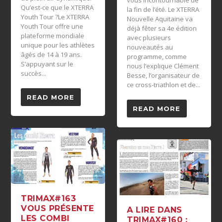
Qu’est-ce que le XTERRA
la fin de l’été. Le XTERRA
Youth Tour ?Le XTERRA
Nouvelle Aquitaine va
Youth Tour offre une
déjà fêter sa 4e édition
plateforme mondiale
avec plusieurs
unique pour les athlètes
nouveautés au
âgés de 14 à 19 ans.
programme, comme
S’appuyant sur le
nous l’explique Clément
succès...
Besse, l’organisateur de
ce cross-triathlon et de...
READ MORE
READ MORE
TRIMAX#163
VOUS PRÉSENTE
A LIRE DANS
LES COMBI
TRIMAX#160 :