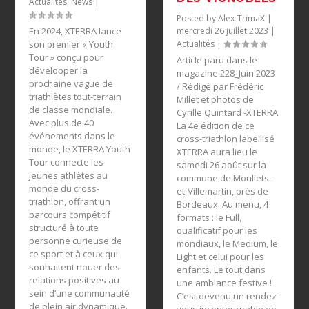
Actualités
,
News
|
Posted by
Alex-TrimaX
|
En 2024, XTERRA lance
mercredi 26 juillet 2023
|
son premier « Youth
Actualités
|
Tour » conçu pour
Article paru dans le
développer la
magazine 228_Juin 2023
prochaine vague de
/ Rédigé par Frédéric
triathlètes tout-terrain
Millet et photos de
de classe mondiale.
Cyrille Quintard -XTERRA
Avec plus de 40
La 4e édition de ce
événements dans le
cross-triathlon labellisé
monde, le XTERRA Youth
XTERRA aura lieu le
Tour connecte les
samedi 26 août sur la
jeunes athlètes au
commune de Mouliets-
monde du cross-
et-Villemartin, près de
triathlon, offrant un
Bordeaux. Au menu, 4
parcours compétitif
formats : le Full,
structuré à toute
qualificatif pour les
personne curieuse de
mondiaux, le Medium, le
ce sport et à ceux qui
Light et celui pour les
souhaitent nouer des
enfants. Le tout dans
relations positives au
une ambiance festive !
sein d’une communauté
C’est devenu un rendez-
de plein air dynamique.
vous incontournable de