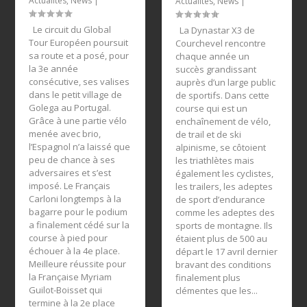
Actualités
,
News
|
Actualités
,
News
|
Le circuit du Global
La Dynastar X3 de
Tour Européen poursuit
Courchevel rencontre
sa route et a posé, pour
chaque année un
la 3e année
succès grandissant
consécutive, ses valises
auprès d’un large public
dans le petit village de
de sportifs. Dans cette
Golega au Portugal.
course qui est un
Grâce à une partie vélo
enchaînement de vélo,
menée avec brio,
de trail et de ski
l’Espagnol n’a laissé que
alpinisme, se côtoient
peu de chance à ses
les triathlètes mais
adversaires et s’est
également les cyclistes,
imposé. Le Français
les trailers, les adeptes
Carloni longtemps à la
de sport d’endurance
bagarre pour le podium
comme les adeptes des
a finalement cédé sur la
sports de montagne. Ils
course à pied pour
étaient plus de 500 au
échouer à la 4e place.
départ le 17 avril dernier
Meilleure réussite pour
bravant des conditions
la Française Myriam
finalement plus
Guilot-Boisset qui
clémentes que les...
termine à la 2e place