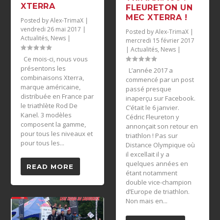
XTERRA
FLEURETON UN
MEC XTERRA !
Posted by
Alex-TrimaX
|
vendredi 26 mai 2017
|
Posted by
Alex-TrimaX
|
Actualités
,
News
|
mercredi 15 février 2017
|
Actualités
,
News
|
Ce mois-ci, nous vous
présentons les
L’année 2017 a
combinaisons Xterra,
commencé par un post
marque américaine,
passé presque
distribuée en France par
inaperçu sur Facebook.
le triathlète Rod De
C’était le 6 janvier.
Kanel. 3 modèles
Cédric Fleureton y
composent la gamme,
annonçait son retour en
pour tous les niveaux et
triathlon ! Pas sur
pour tous les...
Distance Olympique où
il excellait il y a
quelques années en
READ MORE
étant notamment
double vice-champion
d’Europe de triathlon.
Non mais en...