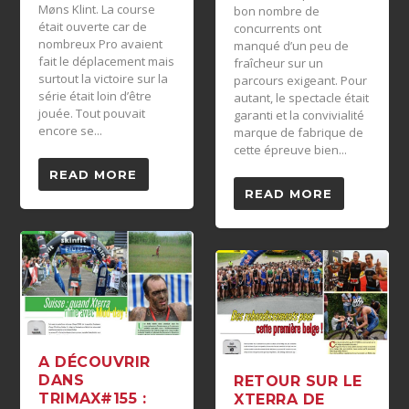
Møns Klint. La course
bon nombre de
était ouverte car de
concurrents ont
nombreux Pro avaient
manqué d’un peu de
fait le déplacement mais
fraîcheur sur un
surtout la victoire sur la
parcours exigeant. Pour
série était loin d’être
autant, le spectacle était
jouée. Tout pouvait
garanti et la convivialité
encore se...
marque de fabrique de
cette épreuve bien...
READ MORE
READ MORE
A DÉCOUVRIR
DANS
RETOUR SUR LE
TRIMAX#155 :
XTERRA DE