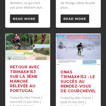
dernière, ce qui n’est
de l’image calme du plat
pas pour déplaire aux...
pays...
READ MORE
READ MORE
RETOUR AVEC
TRIMAX#153
DNAS
SUR LA 3ÈME
TRIMAX#152 : LE
MANCHE
SUCCÈS AU
RELEVÉE AU
RENDEZ-VOUS
PORTUGAL
DE COURCHEVEL
Posted by
Alex-TrimaX
|
Posted by
Alex-TrimaX
|
mercredi 15 juin 2016
|
lundi 30 mai 2016
|