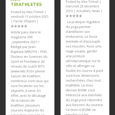
Posted by
Alex-TrimaX
|
TRIATHLETES
mercredi 28 décembre
2016
|
Actualités
,
News
|
Posted by
Alex-TrimaX
|
vendredi 15 octobre 2021
|
Parole d'Expert
|
La pratique régulière
du yoga permet
d’améliorer son
Article paru dans le
endurance, sa force
magazine 209
mentale et d’assouplir
_septembre 2021 /
ses muscles. Avoir une
Rédigé par Jean-
nage souple, garder
Baptiste WIROTH – PhD,
une posture
Docteur en Sciences du
aérodynamique sur le
Sport et Fondateur du
vélo et allonger sa
réseau de coach WTS
foulée en course à pied
(www.wts.fr) En pleine
sont trois dimensions
saison de triathlon,
recherchées chez tout
nombreux sont ceux qui
triathlète. Le mois
sont focalisés sur les
dernier BONK s’est
objectifs à venir. En
intéressé aux bienfaits
effet, avec le décalage
du yoga pour répondre
de la saison de
aux besoins du coureur.
triathlon, plusieurs
Ce mois-ci BONK se
courses majeures du
penche sur les
calendrier arrivent en