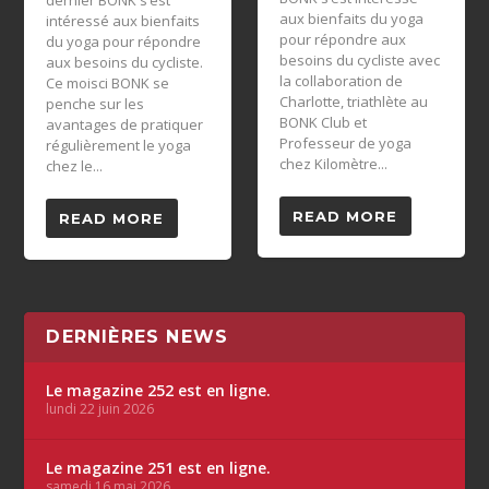
dernier BONK s’est
aux bienfaits du yoga
intéressé aux bienfaits
pour répondre aux
du yoga pour répondre
besoins du cycliste avec
aux besoins du cycliste.
la collaboration de
Ce moisci BONK se
Charlotte, triathlète au
penche sur les
BONK Club et
avantages de pratiquer
Professeur de yoga
régulièrement le yoga
chez Kilomètre...
chez le...
READ MORE
READ MORE
DERNIÈRES NEWS
Le magazine 252 est en ligne.
lundi 22 juin 2026
Le magazine 251 est en ligne.
samedi 16 mai 2026