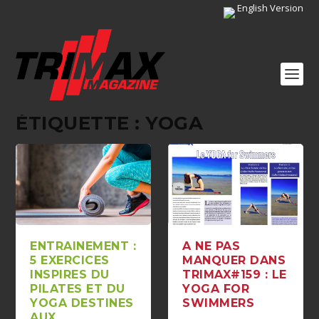
English Version
ÉTIQUETTE :
YOGA
ENTRAINEMENT :
A NE PAS
5 EXERCICES
MANQUER DANS
INSPIRES DU
TRIMAX#159 : LE
PILATES ET DU
YOGA FOR
YOGA DESTINES
SWIMMERS
AUX