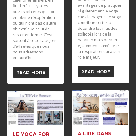
avantages de pratiquer
fin d’été. Et il y a les
régulièrement le yoga
autres athlètes qui sont
chez le nageur. Le yoga
en pleine récupération
contribue certes à
ou qui n’ont pas d’autre
détendre les muscles
objectif que celui de
sollicités lors de la
rester en forme. C’est
natation mais permet
surtout à cette catégorie
également d’améliorer
d’athlètes que nous
la respiration qui a son
nous adressons
rôle majeur...
aujourd’hui !...
READ MORE
READ MORE
A LIRE DANS
LE YOGA FOR