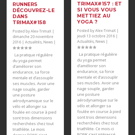
TRIMAX#157 : ET
RUNNERS
SI VOUS VOUS
DÉCOUVREZ-LE
METTIEZ AU
DANS
YOGA ?
TRIMAX#158
Posted by
Alex-TrimaX
|
Posted by
Alex-TrimaX
|
jeudi 13 octobre 2016
|
dimanche 20 novembre
Actualités
,
News
|
2016
|
Actualités
,
News
|
La pratique régulière
La pratique régulière
du yoga permet
du yoga permet
d’améliorer son
d’améliorer son
endurance, sa force
endurance, sa force
mentale et d’assouplir
mentale et d’assouplir
ses muscles. Avoir une
ses muscles. Avoir une
nage souple, garder
nage souple, garder
une posture
une posture
aérodynamique sur le
aérodynamique sur le
vélo et allonger sa
vélo et allonger sa
foulée en course à pied
foulée en course à pied
sont trois dimensions
sont trois dimensions
recherchées chez tout
recherchées chez tout
triathlète. Ce mois-ci
triathlète. Le mois
BONK s’est intéressé