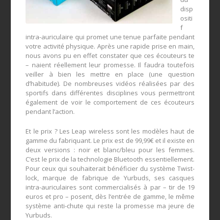
disp
ositi
f
intra-auriculaire qui promet une tenue parfaite pendant
votre activité physique. Après une rapide prise en main,
nous avons pu en effet constater que ces écouteurs te
– naient réellement leur promesse. Il faudra toutefois
veiller à bien les mettre en place (une question
d’habitude). De nombreuses vidéos réalisées par des
sportifs dans différentes disciplines vous permettront
également de voir le comportement de ces écouteurs
pendant l’action.
Et le prix ? Les Leap wireless sont les modèles haut de
gamme du fabriquant. Le prix est de 99,99€ et il existe en
deux versions : noir et blanc/bleu pour les femmes.
C’est le prix de la technologie Bluetooth essentiellement.
Pour ceux qui souhaiterait bénéficier du système Twist-
lock, marque de fabrique de Yurbuds, ses casques
intra-auriculaires sont commercialisés à par – tir de 19
euros et pro – posent, dès l‘entrée de gamme, le même
système anti-chute qui reste la promesse ma jeure de
Yurbuds.