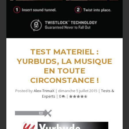
TEST MATERIEL :
YURBUDS, LA MUSIQUE
EN TOUTE
CIRCONSTANCE !
Posted by
Alex-TrimaX
|
dimanche 5 juillet 2015
|
Tests &
Experts
|
0
|