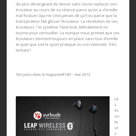
de plus dérangeant de devoir sans cesse replacer son
écouteur au cours de sa séance parce qu’on a «l’oreille
mal foutue» (qui ne s’est jamais dit ça?) ou parce que la
transpiration fait glisser l’écouteur. La révolution de ces
écouteurs ? le système Twist-lock, littéralement on
tourne pour verrouiller. La marque nous promet que ces
écouteurs tiennent toujours en place sans tour d’oreille
et quel que soit le sport pratiqué ou son intensité. Très
tentant !
Test paru dans le magazine#140 – mai 2015
Le
s
éc
ou
te
ur
s