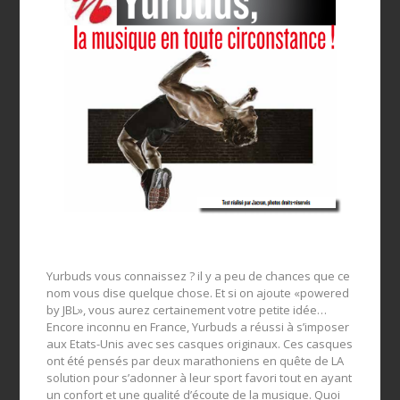
Yurbuds vous connaissez ? il y a peu de chances que ce
nom vous dise quelque chose. Et si on ajoute «powered
by JBL», vous aurez certainement votre petite idée…
Encore inconnu en France, Yurbuds a réussi à s’imposer
aux Etats-Unis avec ses casques originaux. Ces casques
ont été pensés par deux marathoniens en quête de LA
solution pour s’adonner à leur sport favori tout en ayant
un confort et une qualité d’écoute de la musique. Quoi