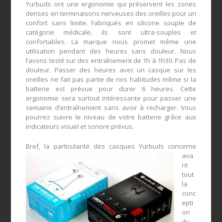
Yurbuds ont une ergonomie qui préservent les zones
denses en terminaisons nerveuses des oreilles pour un
confort sans limite. Fabriqués en silicone souple de
catégorie médicale, ils sont ultra-souples et
confortables. La marque nous promet même une
utilisation pendant des heures sans douleur. Nous
l’avons testé sur des entraînement de 1h à 1h30. Pas de
douleur. Passer des heures avec un casque sur les
oreilles ne fait pas partie de nos habitudes même si la
batterie est prévue pour durer 6 heures. Cette
ergonomie sera surtout intéressante pour passer une
semaine d’entraînement sans avoir à recharger. Vous
pourrez suivre le niveau de votre batterie grâce aux
indicateurs visuel et sonore prévus.
Bref, la particularité des c
asques Yurbuds concerne
ava
nt
tout
la
conc
epti
on
du