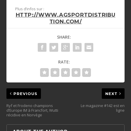
Plus d’infos sur :
HTTP://WWW.AGSPORTDISTRIBU
TION.COM/
SHARE:
RATE:
PREVIOUS
NEXT
Ryf et Frodeno champions
Le magazine #142 est en
d’Europe IM à Francfort, Wutti
ligne
récidive en Norvège