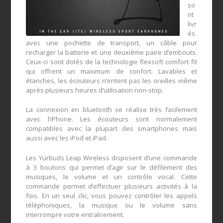
so
nt
livr
és
avec une pochette de transport, un câble pour
recharger la batterie et une deuxième paire d’embouts.
Ceux-ci sont dotés de la technologie flexsoft comfort fit
qui offrent un maximum de confort. Lavables et
étanches, les écouteurs n’irritent pas les oreilles même
après plusieurs heures d’utilisation non-stop.
La connexion en bluetooth se réalise très facilement
avec l’iPhone. Les écouteurs sont normalement
compatibles avec la plupart des smartphones mais
aussi avec les iPod et iPad.
Les Yurbuds Leap Wireless disposent d’une commande
à 3 boutons qui permet d’agir sur le défilement des
musiques, le volume et un contrôle vocal. Cette
commande permet d’effectuer plusieurs activités à la
fois. En un seul clic, vous pouvez contrôler les appels
téléphoniques, la musique ou le volume sans
interrompre votre entraînement.