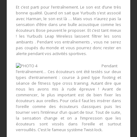
Et c’est parti pour l’entraînement. Le son est d’une très
bonne qualité. Quand on sait que Yurbuds s’est associé
avec Harman, le son est là … Mais vous n’aurez pas la
sensation d’être dans une bulle acoustique comme les
écouteurs Bose peuvent le proposer. Et c’est tant mieux
! les Yurbuds Leap Wireless laissent filtrer les sons
ambiants . Pendant vos entraînements , vous ne serez
pas coupés du monde et vous pourrez donc rester en
alerte pendant vos activités sportives.
Pendant
l’entraînement… Ces écouteurs ont été testés sur deux
types d’entrainement : course à pied type footing et
séance de fitness type cross training. Autant dire que
nous les avons mis à rude épreuve ! Avant de
commencer, le plus important est de bien fixer les
écouteurs aux oreilles. Pour cela il faut les insérer dans
l’oreille comme des écouteurs classiques puis les
tourner vers l’intérieur d’un quart de tour. Tout de suite,
la sensation change et on a l’impression que les
écouteurs sont vissés dans l’oreille et surtout
verrouillés. C’est le fameux système Twist-lock.