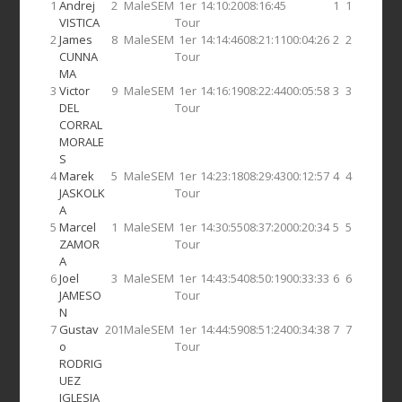
1
Andrej
2
Male
SEM
1er
14:10:20
08:16:45
1
1
VISTICA
Tour
2
James
8
Male
SEM
1er
14:14:46
08:21:11
00:04:26
2
2
CUNNA
Tour
MA
3
Victor
9
Male
SEM
1er
14:16:19
08:22:44
00:05:58
3
3
DEL
Tour
CORRAL
MORALE
S
4
Marek
5
Male
SEM
1er
14:23:18
08:29:43
00:12:57
4
4
JASKOLK
Tour
A
5
Marcel
1
Male
SEM
1er
14:30:55
08:37:20
00:20:34
5
5
ZAMOR
Tour
A
6
Joel
3
Male
SEM
1er
14:43:54
08:50:19
00:33:33
6
6
JAMESO
Tour
N
7
Gustav
201
Male
SEM
1er
14:44:59
08:51:24
00:34:38
7
7
o
Tour
RODRIG
UEZ
IGLESIA