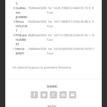
S
8
Guillau
763
Male
SEM
1er
14:45:39
08:52:04
00:35:19
8
8
me
Tour
JEANNIN
9
Rinus
462
Male
SEM
1er
14:51:08
08:57:33
00:40:48
9
9
HOLVOE
Tour
T
10
Thibaut
868
Male
VEM
1er
14:51:57
08:58:22
00:41:36
1
10
HUMBE
Tour
RT
11
Herve
266
Male
SEM
1er
14:54:00
09:00:25
00:43:39
10
11
BANTI
Tour
On attend toujours la première féminine.
SHARE:
RATE: