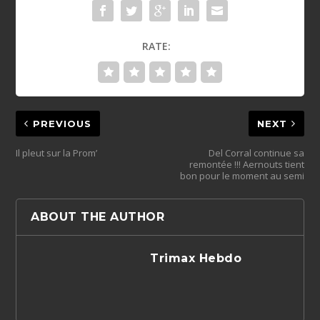
RATE:
PREVIOUS
NEXT
Il pleut sur la Prom’
Del Corral continue sa
remontée !!! Aernouts tient
bon pour le moment au semi
ABOUT THE AUTHOR
Trimax Hebdo