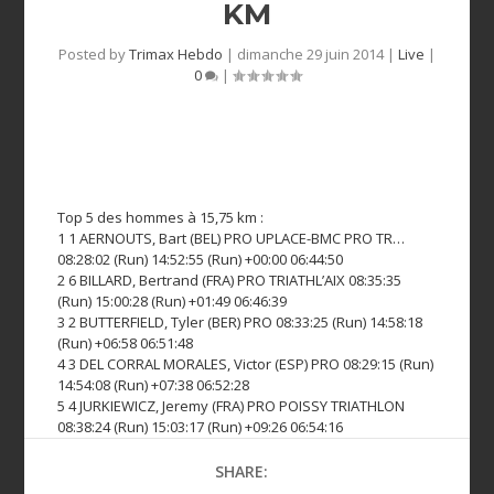
KM
Posted by
Trimax Hebdo
|
dimanche 29 juin 2014
|
Live
|
0
|
Top 5 des hommes à 15,75 km :
1 1 AERNOUTS, Bart (BEL) PRO UPLACE-BMC PRO TR…
08:28:02 (Run) 14:52:55 (Run) +00:00 06:44:50
2 6 BILLARD, Bertrand (FRA) PRO TRIATHL’AIX 08:35:35
(Run) 15:00:28 (Run) +01:49 06:46:39
3 2 BUTTERFIELD, Tyler (BER) PRO 08:33:25 (Run) 14:58:18
(Run) +06:58 06:51:48
4 3 DEL CORRAL MORALES, Victor (ESP) PRO 08:29:15 (Run)
14:54:08 (Run) +07:38 06:52:28
5 4 JURKIEWICZ, Jeremy (FRA) PRO POISSY TRIATHLON
08:38:24 (Run) 15:03:17 (Run) +09:26 06:54:16
SHARE: