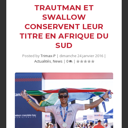
TRAUTMAN ET
SWALLOW
CONSERVENT LEUR
TITRE EN AFRIQUE DU
SUD
Posted by
Trimax-P
|
dimanche 24 janvier 2016
|
Actualités
,
News
|
0
|