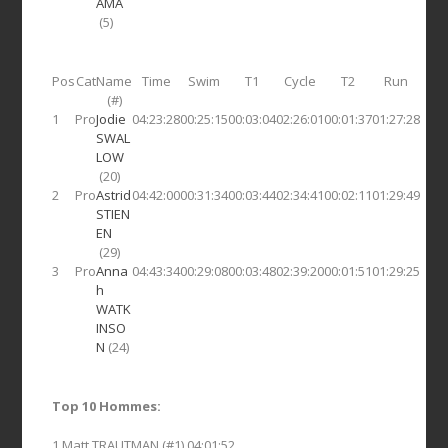
AMA
(5)
Pos
Cat
Name
Time
Swim
T1
Cycle
T2
Run
(#)
1
Pro
Jodie
04:23:28
00:25:15
00:03:04
02:26:01
00:01:37
01:27:28
SWAL
LOW
(20)
2
Pro
Astrid
04:42:00
00:31:34
00:03:44
02:34:41
00:02:11
01:29:49
STIEN
EN
(29)
3
Pro
Anna
04:43:34
00:29:08
00:03:48
02:39:20
00:01:51
01:29:25
h
WATK
INSO
N
(24)
Top 10 Hommes:
1 Matt TRAUTMAN (#1) 04:01:52