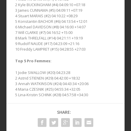
2 Kyle BUCKINGHAM (#4) 04:09:10 +07:18
3 James CUNNAMA (#5) 04:09:11 +07:19
4 Stuart MARAIS (#2) 04:10:22 +08:29
5 Konstantin BACHOR (#6) 04:13:54 +12:01
6 Michael DAVIDSON (#8) 04:16:00 +14:07
7 Will CLARKE (#7) 04:16:52 +15:00
8 Mark THRELFALL (#14) 04:21:11 +19:19
9 Rudolf NAUDE (#17) 04:23:09 +21:16
10 Freddy LAMPRET (#15) 04:28:55 +27:03
Top 5 Pro Femmes:
1 Jodie SWALLOW (#20) 04:23:28
2 Astrid STIENEN (#29) 04:42:00 +18:32
3 Annah WATKINSON (#24) 04:43:34 +20:06
4 Maria CZESNIK (#25) 04:55:34 +32:05
5 Lina-Kristin SCHINK (#28) 04:57:58 +34:30
SHARE: