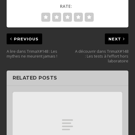
RATE:
PREVIOUS
NEXT
A lire dans TrimaX#148 : Les
A découvrir dans TrimaX#148
mythes ne meurent jamais !
: Les tests à l’effort hors
laboratoire
RELATED POSTS