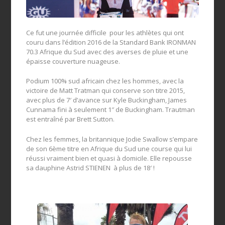
Ce
fut une journée difficile
pour
les
athlètes qui
ont
couru
dans l’édition
2016
de la
Standard Bank
IRONMAN
70.3
Afrique du Sud
avec des averses
de pluie et
une
épaisse couverture nuageuse
.
Podium 100% sud africain chez les hommes, avec la
victoire de Matt Tratman qui conserve son titre 2015,
avec plus de 7′ d’avance sur Kyle Buckingham, James
Cunnama fini à seulement 1″ de Buckingham. Trautman
est entraîné par Brett Sutton.
Chez les femmes, la britannique Jodie Swallow s’empare
de son 6ème titre en Afrique du Sud une course qui lui
réussi vraiment bien et quasi à domicile. Elle repousse
sa dauphine Astrid STIENEN à plus de 18′ !