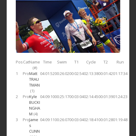
Pos
Cat
Name
Time
Swim
T1
Cycle
T2
Run
(#)
1
Pro
Matt
04:01:52
00:26:02
00:02:54
02:13:38
00:01:42
01:17:34
TRAU
TMAN
(1)
2
Pro
Kyle
04:09:10
00:25:17
00:03:04
02:14:45
00:01:39
01:24:23
BUCKI
NGHA
M
(4)
3
Pro
Jame
04:09:11
00:26:07
00:03:04
02:18:41
00:01:28
01:19:48
s
CUNN