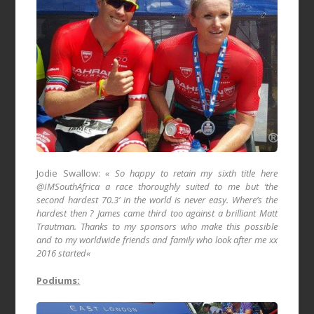
Jodie Swallow:
« So happy to retain my sixth title here
@IMSouthAfrica a race thoroughly suited to me but ‘the
second hardest 70.3’ in the world is never easy. Where’s the
hardest then ? James came third too against a brilliant Matt
Trautman. Thanks to my sponsors who make this possible
and to my worldwide friends and family who look after me xx
2016 started
«
Podiums: