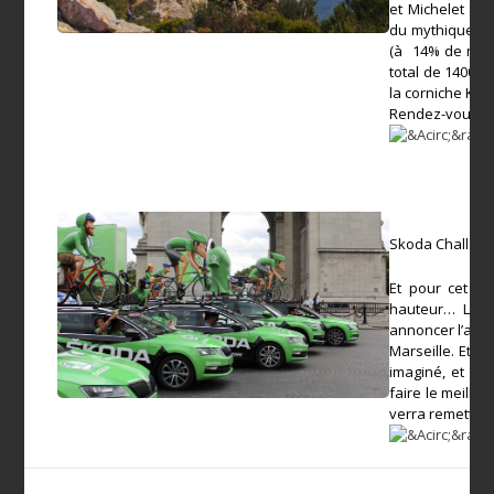
et Michelet av
du mythique col
(à 14% de moy
total de 1400. 
la corniche Ke
Rendez-vous sur
Skoda Challen
Et pour cet évè
hauteur… L’équ
annoncer l’arri
Marseille. Et p
imaginé, et ser
faire le meille
verra remettre 