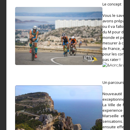
Le concept
Vous le savez d
avons préparés.
ou il va falloi
du M pour deven
monde et perme
mesurer à ce no
de France, au c
pour les concur
pas rater !
Un parcours ins
Nouveauté 20
exceptionnel qu
La Ville de Mar
experience uni
Marseille et d
sensations. U
ensuite effectu