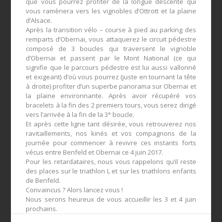
que vous pourrez profiter de la longue descente qui
vous ramènera vers les vignobles d’Ottrott et la plaine
d’Alsace.
Après la transition vélo – course à pied au parking des
remparts d’Obernai, vous attaquerez le circuit pédestre
composé de 3 boucles qui traversent le vignoble
d’Obernai et passent par le Mont National (ce qui
signifie que le parcours pédestre est lui aussi vallonné
et exigeant) d’où vous pourrez (juste en tournant la tête
à droite) profiter d’un superbe panorama sur Obernai et
la plaine environnante. Après avoir récupéré vos
bracelets à la fin des 2 premiers tours, vous serez dirigé
vers l’arrivée à la fin de la 3° boucle.
Et après cette ligne tant désirée, vous retrouverez nos
ravitaillements, nos kinés et vos compagnons de la
journée pour commencer à revivre ces instants forts
vécus entre Benfeld et Obernai ce 4 juin 2017.
Pour les retardataires, nous vous rappelons qu’il reste
des places sur le triathlon L et sur les triathlons enfants
de Benfeld.
Convaincus ? Alors lancez vous !
Nous serons heureux de vous accueillir les 3 et 4 juin
prochains.