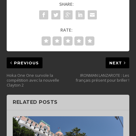
SHARE:
RATE:
PREVIOUS
NEXT
Hoka One One survole la
IRONMAN LANZAROTE : Les
compétition avec la nouvelle
français présent pour briller !
Clayton 2
RELATED POSTS