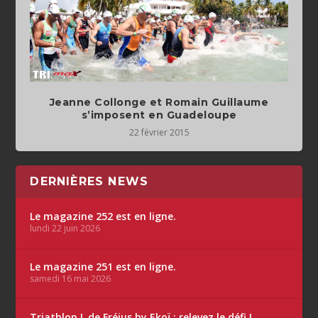
Jeanne Collonge et Romain Guillaume
s’imposent en Guadeloupe
22 février 2015
DERNIÈRES NEWS
Le magazine 252 est en ligne.
lundi 22 juin 2026
Le magazine 251 est en ligne.
samedi 16 mai 2026
Triathlon L de Fréjus by Ekoï : relevez le défi !