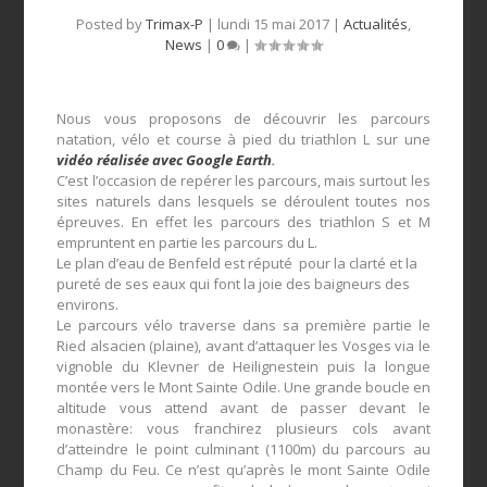
Posted by
Trimax-P
|
lundi 15 mai 2017
|
Actualités
,
News
|
0
|
Nous vous proposons de découvrir les parcours
natation, vélo et course à pied du triathlon L sur une
vidéo réalisée avec Google Earth
.
C’est l’occasion de repérer les parcours, mais surtout les
sites naturels dans lesquels se déroulent toutes nos
épreuves. En effet les parcours des triathlon S et M
empruntent en partie les parcours du L.
Le plan d’eau de Benfeld est réputé pour la clarté et la
pureté de ses eaux qui font la joie des baigneurs des
environs.
Le parcours vélo traverse dans sa première partie le
Ried alsacien (plaine), avant d’attaquer les Vosges via le
vignoble du Klevner de Heilignestein puis la longue
montée vers le Mont Sainte Odile. Une grande boucle en
altitude vous attend avant de passer devant le
monastère: vous franchirez plusieurs cols avant
d’atteindre le point culminant (1100m) du parcours au
Champ du Feu. Ce n’est qu’après le mont Sainte Odile