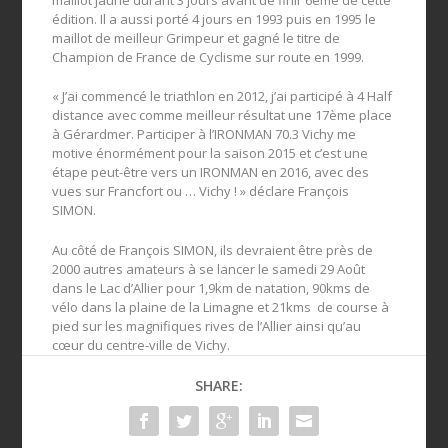
édition. Il a aussi porté 4 jours en 1993 puis en 1995 le
maillot de meilleur Grimpeur et gagné le titre de
Champion de France de Cyclisme sur route en 1999.
« J’ai commencé le triathlon en 2012, j’ai participé à 4 Half
distance avec comme meilleur résultat une 17ème place
à Gérardmer. Participer à l’IRONMAN 70.3 Vichy me
motive énormément pour la saison 2015 et c’est une
étape peut-être vers un IRONMAN en 2016, avec des
vues sur Francfort ou … Vichy ! » déclare François
SIMON.
Au côté de François SIMON, ils devraient être près de
2000 autres amateurs à se lancer le samedi 29 Août
dans le Lac d’Allier pour 1,9km de natation, 90kms de
vélo dans la plaine de la Limagne et 21kms de course à
pied sur les magnifiques rives de l’Allier ainsi qu’au
cœur du centre-ville de Vichy.
SHARE: