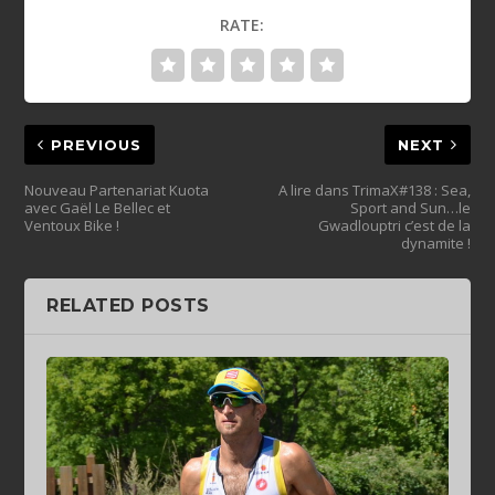
RATE:
PREVIOUS
NEXT
Nouveau Partenariat Kuota
A lire dans TrimaX#138 : Sea,
avec Gaël Le Bellec et
Sport and Sun…le
Ventoux Bike !
Gwadlouptri c’est de la
dynamite !
RELATED POSTS