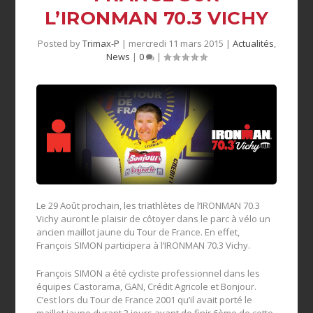
L’IRONMAN 70.3 VICHY
Posted by
Trimax-P
|
mercredi 11 mars 2015
|
Actualités
,
News
|
0
|
Le 29 Août prochain, les triathlètes de l’IRONMAN 70.3
Vichy auront le plaisir de côtoyer dans le parc à vélo un
ancien maillot jaune du Tour de France. En effet,
François SIMON participera à l’IRONMAN 70.3 Vichy.
François SIMON a été cycliste professionnel dans les
équipes Castorama, GAN, Crédit Agricole et Bonjour.
C’est lors du Tour de France 2001 qu’il avait porté le
maillot jaune durant 3 jours avant de finir 6ème de cette