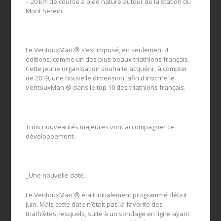
– 20 km de course à pied nature autour de la station du
Mont Serein.
Le VentouxMan ® s’est imposé, en seulement 4
éditions, comme un des plus beaux triathlons français.
Cette jeune organisation souhaite acquérir, à compter
de 2019, une nouvelle dimension, afin d’inscrire le
VentouxMan ® dans le top 10 des triathlons français.
Trois nouveautés majeures vont accompagner ce
développement.
_Une nouvelle date.
Le VentouxMan ® était initialement programmé début
juin. Mais cette date n’était pas la favorite des
triathlètes, lesquels, suite à un sondage en ligne ayant