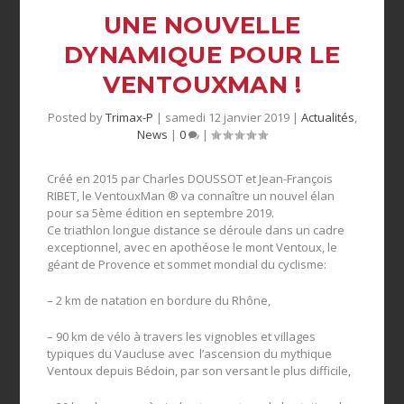
UNE NOUVELLE
DYNAMIQUE POUR LE
VENTOUXMAN !
Posted by
Trimax-P
|
samedi 12 janvier 2019
|
Actualités
,
News
|
0
|
Créé en 2015 par Charles DOUSSOT et Jean-François
RIBET, le VentouxMan ® va connaître un nouvel élan
pour sa 5ème édition en septembre 2019.
Ce triathlon longue distance se déroule dans un cadre
exceptionnel, avec en apothéose le mont Ventoux, le
géant de Provence et sommet mondial du cyclisme:
– 2 km de natation en bordure du Rhône,
– 90 km de vélo à travers les vignobles et villages
typiques du Vaucluse avec l’ascension du mythique
Ventoux depuis Bédoin, par son versant le plus difficile,