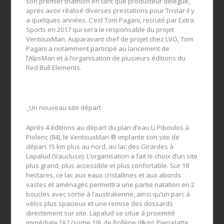
son premier triathlon en tant que producteur délégué,
après avoir réalisé diverses prestations pour Tristar il y
a quelques années. C’est Tom Pagani, recruté par Extra
Sports en 2017 qui sera le responsable du projet
VentouxMan. Auparavant chef de projet chez LVO, Tom
Pagani a notamment participé au lancement de
l’AlpsMan et à l’organisation de plusieurs éditions du
Red Bull Elements.
_Un nouveau site départ
Après 4 éditions au départ du plan d’eau Li Piboulos à
Piolenc (84), le VentouxMan ® implante son site de
départ 15 km plus au nord, au lac des Girardes à
Lapalud (Vaucluse). L’organisation a fait le choix d’un site
plus grand, plus accessible et plus confortable. Sur 18
hectares, ce lac aux eaux cristallines et aux abords
vastes et aménagés permettra une partie natation en 2
boucles avec sortie à l’australienne, ainsi qu’un parc à
vélos plus spacieux et une remise des dossards
directement sur site. Lapalud se situe à proximité
immédiate l’A7 (sortie 19), de Bollène (8km), Pierrelatte