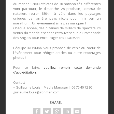
du monde ! 2800 athlètes de 70 nationalités différentes
vont parcourir, le dimanche 28 prochain, 3km800 de
natation, rouler 180km à vélo dans les paysages
uniques de l’arrière pays niçois pour finir par un
marathon… Un événement à ne pas manquer !
Chaque année, des dizaines de milliers de spectateurs
venus du monde entier se retrouvent sur la Promenade
des Anglais pour encourager ces IRONMAN.
L’équipe IRONMAN vous propose de venir au coeur de
l’événement pour rédiger articles ou autre reportages
photos !
Pour ce faire,
veuillez remplir cette demande
d’accréditation.
Contact :
– Guillaume Louis | Media Manager | 06 76 40 72 96 |
guillaume.louis@ironman.com
SHARE: