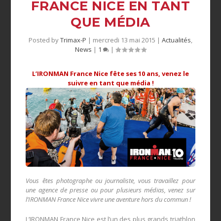
FRANCE NICE EN TANT
Posted by
Trimax-P
|
mercredi 13 mai 2015
|
Actualités
,
News
|
1
|
L’IRONMAN France Nice fête ses 10 ans, venez le
suivre en tant que média !
Vous êtes photographe ou journaliste, vous travaillez pour
une agence de presse ou pour plusieurs médias, venez sur
l’IRONMAN France Nice vivre une aventure hors du commun !
L’IRONMAN France Nice est l’un des plus grands triathlon