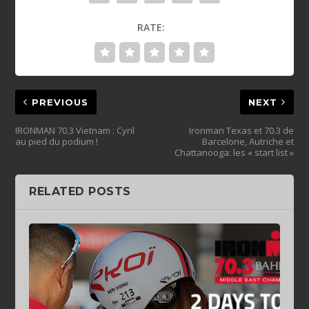
RATE:
PREVIOUS
NEXT
IRONMAN 70.3 Vietnam‏ : Cyril
Ironman Texas et 70.3 de
au pied du podium !
Barcelone, Autriche et
Chattanooga: les « start list »
RELATED POSTS