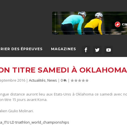
RIER DES ÉPREUVES
MAGAZINES
ON TITRE SAMEDI À OKLAHOM
septembre 2016
|
Actualités
,
News
|
0
|
ngue distance auront lieu aux Etats-Unis à Oklahoma ce samedi avec no
n titre 15 jours avant Kona.
alien Giulio Molinari.
a_ITU LD triathlon_world_championships