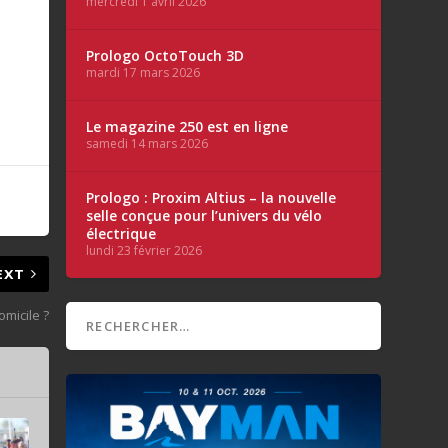
mercredi 1 avril 2026
Prologo OctoTouch 3D
mardi 17 mars 2026
Le magazine 250 est en ligne
samedi 14 mars 2026
Prologo : Proxim Altius – la nouvelle
selle conçue pour l’univers du vélo
électrique
lundi 23 février 2026
EXT
omicile ?