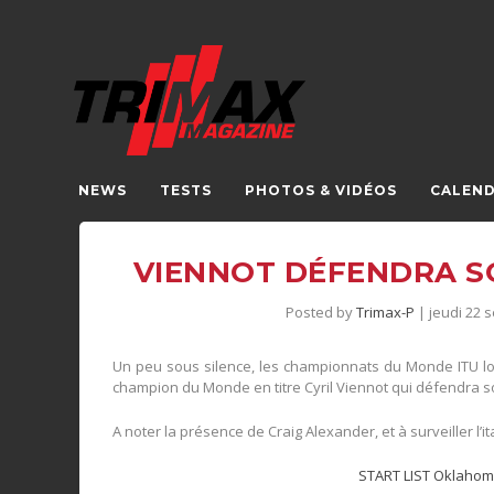
NEWS
TESTS
PHOTOS & VIDÉOS
CALEND
VIENNOT DÉFENDRA S
Posted by
Trimax-P
|
jeudi 22 
Un peu sous silence, les championnats du Monde ITU lo
champion du Monde en titre Cyril Viennot qui défendra so
A noter la présence de Craig Alexander, et à surveiller l’it
START LIST Oklahom