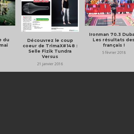
Ironman 70.3 Duba
e du
Les résultats de
Découvrez le coup
 mai
français !
coeur de TrimaX#148 :
Selle Fizik Tundra
5 février 2018
Versus
21 janvier 2016