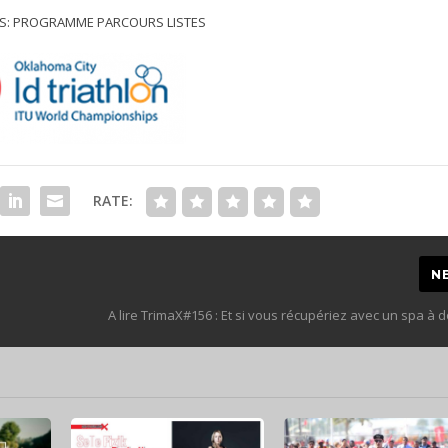
S: PROGRAMME PARCOURS LISTES
RATE:
N
A lire TrimaX#156 : Et si vous récupériez avec un spa à d