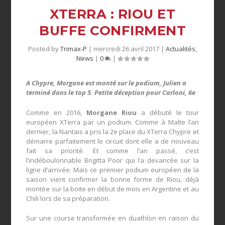
XTERRA : RIOU ET
BUFFE CONFIRMENT
Posted by
Trimax-P
|
mercredi 26 avril 2017
|
Actualités
,
News
|
0
|
A Chypre, Morgane est monté sur le podium, Julien a
terminé dans le top 5. Petite déception pour Carloni, 6e
Comme en 2016,
Morgane Riou
a débuté le tour
européen XTerra par un podium. Comme à Malte l’an
dernier, la Nantais a pris la 2e place du XTerra Chypre et
démarre parfaitement le circuit dont elle a de nouveau
fait sa priorité. Et comme l’an passé, c’est
l’indéboulonnable Brigitta Poor qui l’a devancée sur la
ligne d’arrivée. Mais ce premier podium européen de la
saison vient confirmer la bonne forme de Riou, déjà
montée sur la boite en début de mois en Argentine et au
Chili lors de sa préparation.
Sur une course transformée en duathlon en raison du