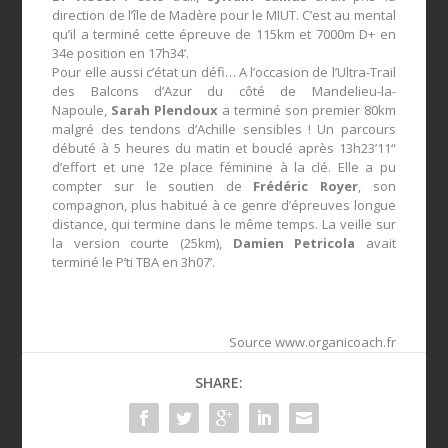
direction de l’île de Madère pour le MIUT. C’est au mental
qu’il a terminé cette épreuve de 115km et 7000m D+ en
34e position en 17h34’.
​Pour elle aussi c’état un défi… A l’occasion de l’Ultra-Trail
des Balcons d’Azur du côté de Mandelieu-la-
Napoule,
Sarah Plendoux
a terminé son premier 80km
malgré des tendons d’Achille sensibles ! Un parcours
débuté à 5 heures du matin et bouclé après 13h23’11“
d’effort et une 12e place féminine à la clé. Elle a pu
compter sur le soutien de
Frédéric Royer
, son
compagnon, plus habitué à ce genre d’épreuves longue
distance, qui termine dans le même temps. La veille sur
la version courte (25km),
Damien Petricola
avait
terminé le P’ti TBA en 3h07’.
Source www.organicoach.fr
SHARE: