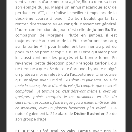
vent violent et d’une mer trop agitée, Riou a donc su tirer
son épingle du jeu. Malgré un ennui mécanique et 6’ de
perdues en VTT, elle réalise le meilleur temps lors de la
deuxième course à pied ! Du bon boulot qui la fait
rentrer directement au 4e rang du classement général.
L’autre confirmation du jour, c’est celle de
Julien Buffe
,
compagnon de Morgane. Plutôt en jambes, il est
toujours resté au contact de la tête, confortant son rang
sur la partie VTT pour finalement terminer au pied du
podium ! Son premier top 5 sur un XTerra qui vient pour
lui aussi confirmer les progrès et la bonne forme. En
revanche, petite déception pour
François Carloni
, qui
ne termine « que » 6e de cette épreuve chypriote malgré
un plateau moins relevé qu’à l’accoutumée. Une course
qu’il analyse avec lucidité :
« C’était un jour sans. J’ai subi
toute la course, dès le début du vélo j’ai compris que ce serait
compliqué… Je termine 6e, c’est décevant même si avec les
quelques points marqués je me positionne en tête du
classement provisoire. J’espère que ça ira mieux en Grèce, dès
ce week-end, avec un plateau beaucoup plus relevé… »
A
noter également la 21e place de
Didier Bucheler
, 2e de
son groupe d’âge.
ET AUSSI :
Côté trail,
Sylvain Camus
avait pris la