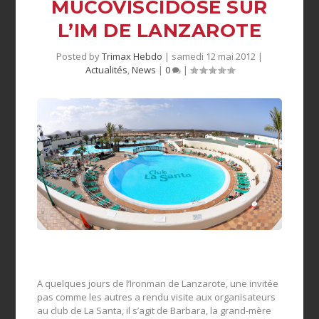
MUCOVISCIDOSE SUR
L’IM DE LANZAROTE
Posted by
Trimax Hebdo
|
samedi 12 mai 2012
|
Actualités
,
News
|
0
|
A quelques jours de l’Ironman de Lanzarote, une invitée
pas comme les autres a rendu visite aux organisateurs
au club de La Santa, il s’agit de Barbara, la grand-mère