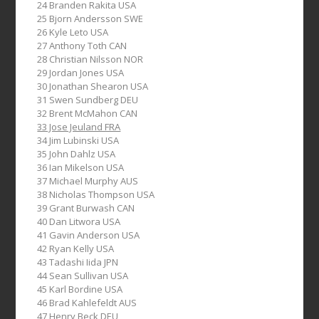
24 Branden Rakita USA
25 Bjorn Andersson SWE
26 Kyle Leto USA
27 Anthony Toth CAN
28 Christian Nilsson NOR
29 Jordan Jones USA
30 Jonathan Shearon USA
31 Swen Sundberg DEU
32 Brent McMahon CAN
33 Jose Jeuland FRA
34 Jim Lubinski USA
35 John Dahlz USA
36 Ian Mikelson USA
37 Michael Murphy AUS
38 Nicholas Thompson USA
39 Grant Burwash CAN
40 Dan Litwora USA
41 Gavin Anderson USA
42 Ryan Kelly USA
43 Tadashi Iida JPN
44 Sean Sullivan USA
45 Karl Bordine USA
46 Brad Kahlefeldt AUS
47 Henry Beck DEU