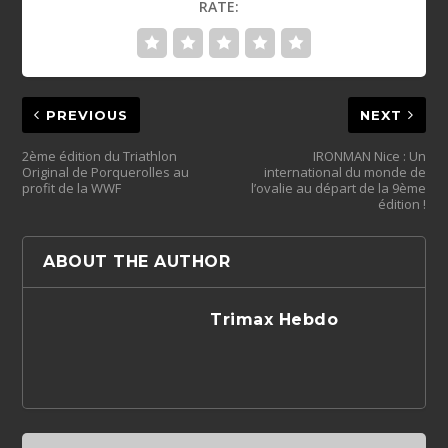
RATE:
PREVIOUS
NEXT
2ème édition du Triathlon
IRONMAN Nice : Un
Original de Porquerolles au
international du monde de
profit de la WWF
l’ovalie au départ de la 9ème
édition !
ABOUT THE AUTHOR
Trimax Hebdo