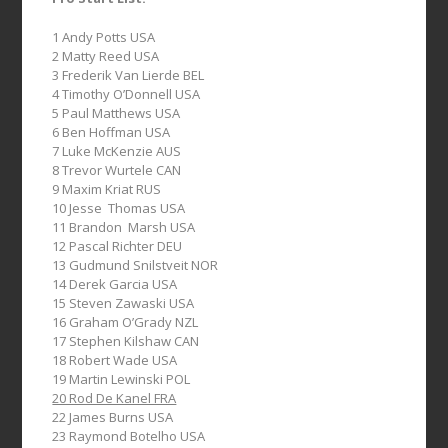
1 Andy Potts USA
2 Matty Reed USA
3 Frederik Van Lierde BEL
4 Timothy O’Donnell USA
5 Paul Matthews USA
6 Ben Hoffman USA
7 Luke McKenzie AUS
8 Trevor Wurtele CAN
9 Maxim Kriat RUS
10 Jesse Thomas USA
11 Brandon Marsh USA
12 Pascal Richter DEU
13 Gudmund Snilstveit NOR
14 Derek Garcia USA
15 Steven Zawaski USA
16 Graham O’Grady NZL
17 Stephen Kilshaw CAN
18 Robert Wade USA
19 Martin Lewinski POL
20 Rod De Kanel FRA
22 James Burns USA
23 Raymond Botelho USA