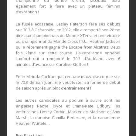
championne du Monde XTerra, McQuaid aura
également fort à faire avec un plateau féminin
d’exception !
La fusée ecossaise,
Lesley Paterson fera ses débuts
sur 70.3 à Océanside, en 2012, elle a remporté son 2
ème
titre aux championnats du Monde XTerra et une victoire
au championnat du Monde Cross ITU… Heather Jackson
qui a récemment gagné the Escape from Alcatraz. Deux
fois 2ème sur cette course. L’australienne Annabel
Luxford qui a remporté le 70.3 d’Auckland avec 6
minutes d’avance sur Caroline Steffen !
Enfin Mirinda Carfrae qui a eu une mauvaise course sur
le 70.3 de San Juan. Elle veut tester sa forme de début
de saison après un bloc d’entraînement !
Les autres candidates au podium à suivre sont les
anglaises Rachel Joyce et Emma-Kate Lidbury, les
américaines Linsey Corbin, Mackenzie Madison et Amy
Marsh, la danoise Camilla Pedersen, et la canadienne
Heather Wurtele…
Pro Start List: