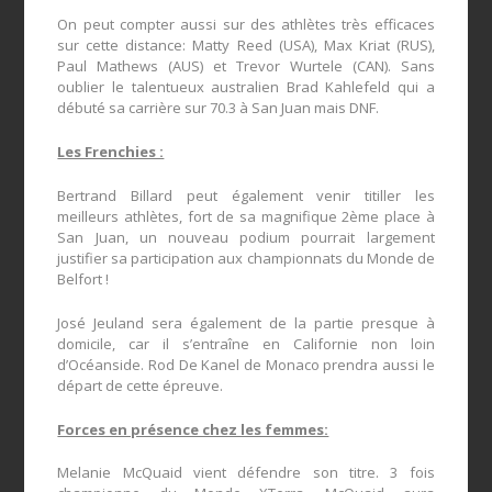
On peut compter aussi sur des athlètes très efficaces
sur cette distance: Matty Reed (USA), Max Kriat (RUS),
Paul Mathews (AUS) et Trevor Wurtele (CAN). Sans
oublier le talentueux australien Brad Kahlefeld qui a
débuté sa carrière sur 70.3 à San Juan mais DNF.
Les Frenchies :
Bertrand Billard peut également venir titiller les
meilleurs athlètes, fort de sa magnifique 2ème place à
San Juan, un nouveau podium pourrait largement
justifier sa participation aux championnats du Monde de
Belfort !
José Jeuland sera également de la partie presque à
domicile, car il s’entraîne en Californie non loin
d’Océanside. Rod De Kanel de Monaco prendra aussi le
départ de cette épreuve.
Forces en présence chez les femmes:
Melanie McQuaid vient défendre son titre. 3 fois