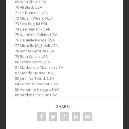
69 Beth Shutt USA
70 Ali Black USA
71 Uli Bromme USA
72 Mirjam Weerd NLD
73 Ewa Bugdol POL
74 Lisa Mensink CAN
75 Kathleen Calkins USA
76 Danielle Kehoe USA
77 Michelle Mighdoll USA
78 Amber Ferreira USA
79 Beth Walsh USA
80 Lesley Smith USA
81 Mackenzie Madison USA
82 Mandy Mclane USA
83 Jennifer Tetrick USA
84 Karen Thibodeau CAN
85 Adrienne Hengels USA
86 Jocelyn Cornman USA
SHARE: