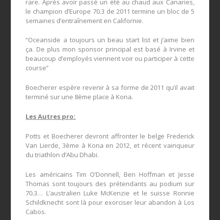
rare. Après avoir passé un été au chaud aux Canaries,
le champion d’Europe 70.3 de 2011 termine un bloc de 5
semaines d’entraînement en Californie.
“Oceanside a toujours un beau start list et j’aime bien
ça. De plus mon sponsor principal est basé à Irvine et
beaucoup d’employés viennent voir ou participer à cette
course”
Boecherer espère revenir à sa forme de 2011 qu’il avait
terminé sur une 8ème place à Kona.
Les Autres pro:
Potts et Boecherer devront affronter le belge Frederick
Van Lierde, 3ème à Kona en 2012, et récent vainqueur
du triathlon d’Abu Dhabi.
Les américains Tim O’Donnell, Ben Hoffman et Jesse
Thomas sont toujours des prétendants au podium sur
70.3… L’australien Luke McKenzie et le suisse Ronnie
Schildknecht sont là pour exorciser leur abandon à Los
Cabos.