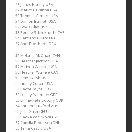
48 James Hadley USA
49 Mauro Cavanha USA
50 Thomas Gerlach USA
51 Damon Barnett USA
52 Lewis Elliot USA
53 Ronnie Schildknecht CHE
54 Bertrand Billard FRA
87 Andi Boecherer DEU
55 Melanie McQuaid CAN
56 Heather Jackson USA
57 Mirinda Carfrae USA
58 Heather Wurtele CAN
59 Amy Marsh USA
60 Linsey Corbin USA
61 Rachel Joyce GBR
62 Lesley Paterson GBR
63 Emma-Kate Lidbury GBR
64 Annabel Luxford AUS
65 Julia Gajer DEU
66 Radka Vodickova CZE
67 Camilla Pedersen DNK
68 Terra Castro USA