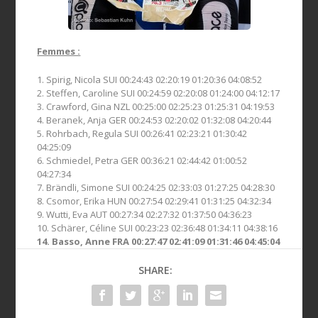
Femmes :
1. Spirig, Nicola SUI 00:24:43 02:20:19 01:20:36 04:08:52
2. Steffen, Caroline SUI 00:24:59 02:20:08 01:24:00 04:12:17
3. Crawford, Gina NZL 00:25:00 02:25:23 01:25:31 04:19:53
4. Beranek, Anja GER 00:24:53 02:20:02 01:32:08 04:20:44
5. Rohrbach, Regula SUI 00:26:41 02:23:21 01:30:42
04:25:09
6. Schmiedel, Petra GER 00:36:21 02:44:42 01:00:52
04:27:34
7. Brändli, Simone SUI 00:24:25 02:33:03 01:27:25 04:28:30
8. Csomor, Erika HUN 00:27:54 02:29:41 01:31:25 04:32:34
9. Wutti, Eva AUT 00:27:34 02:27:32 01:37:50 04:36:23
10. Schärer, Céline SUI 00:23:23 02:36:48 01:34:11 04:38:16
14. Basso, Anne FRA 00:27:47 02:41:09 01:31:46 04:45:04
SHARE: