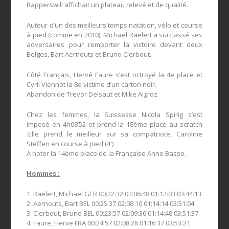
Rapperswill affichait un plateau relevé et de qualité.
Auteur d’un des meilleurs temps natation, vélo et course
à pied (comme en 2010), Michael Raelert a surclassé ses
adversaires pour remporter la victoire devant deux
Belges, Bart Aernouts et Bruno Clerbout.
Côté Français, Hervé Faure s’est octroyé la 4e place et
Cyril Viennot la 8e victime d’un carton noir.
Abandon de Trevor Delsaut et Mike Aigroz.
Chez les femmes, la Suissesse Nicola Spirig s’est
imposé en 4h08’52 et prend la 18ème place au scratch
.Elle prend le meilleur sur sa compatriote, Caroline
Steffen en course à pied (4′)
A noter la 14ème place de la Française Anne Basso.
Hommes :
1. Raelert, Michael GER 00:22:32 02:06:48 01:12:03 03:44:13
2. Aernouts, Bart BEL 00:25:37 02:08:10 01:14:14 03:51:04
3. Clerbout, Bruno BEL 00:23:57 02:09:36 01:14:48 03:51:37
4. Faure, Herve FRA 00:24:57 02:08:26 01:16:37 03:53:21