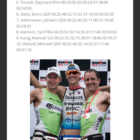
5. Tissink, Raynard RSA 00:24:00 02:09:24 01:18:06
03:54:58
6. Stein, Boris GER 00:25:48 02:11:32 01:14:39 03:55:05
7. Ackermann, Johann GER 00:22:40 02:11:00 01:19:43
03:56:41
8. Viennot, Cyril FRA 00:23:53 02:14:16 01:17:40 03:59:03
9. Kung, Manuel SUI 00:22:32 02:15:38 01:18:06 03:59:37
10. Wetzel, Michael GER 00:25:46 02:14:33 01:17:44
04:01:18