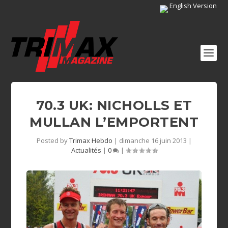
English Version
70.3 UK: NICHOLLS ET
MULLAN L’EMPORTENT
Posted by
Trimax Hebdo
|
dimanche 16 juin 2013
|
Actualités
|
0
|