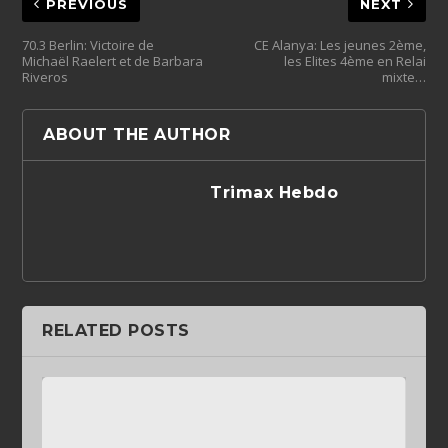
PREVIOUS
NEXT
70.3 Berlin: Victoire de
CE Alanya: Les jeunes 2ème,
Michaël Raelert et de Barbara
les Elites 4ème en Relai
Riveros
mixte…
ABOUT THE AUTHOR
Trimax Hebdo
RELATED POSTS