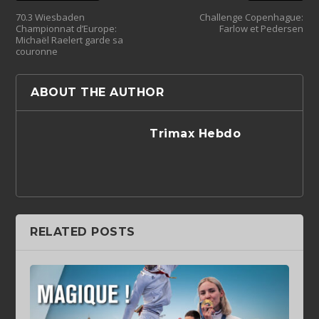
70.3 Wiesbaden
Challenge Copenhague:
Championnat d’Europe:
Farlow et Pedersen
Michaël Raelert garde sa
couronne
ABOUT THE AUTHOR
Trimax Hebdo
RELATED POSTS