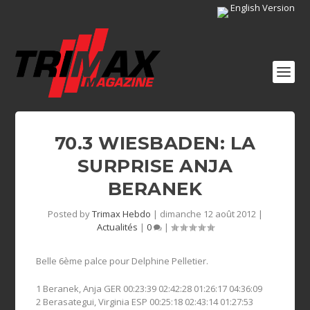
English Version
70.3 WIESBADEN: LA
SURPRISE ANJA
BERANEK
Posted by
Trimax Hebdo
|
dimanche 12 août 2012
|
Actualités
|
0
|
Belle 6ème palce pour Delphine Pelletier.
1 Beranek, Anja GER 00:23:39 02:42:28 01:26:17 04:36:09
2 Berasategui, Virginia ESP 00:25:18 02:43:14 01:27:53