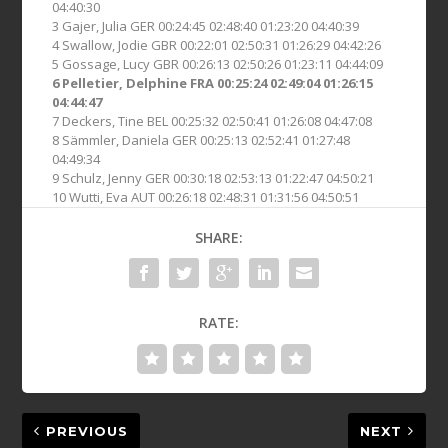
04:40:30
3 Gajer, Julia GER 00:24:45 02:48:40 01:23:20 04:40:39
4 Swallow, Jodie GBR 00:22:01 02:50:31 01:26:29 04:42:26
5 Gossage, Lucy GBR 00:26:13 02:50:26 01:23:11 04:44:09
6 Pelletier, Delphine FRA 00:25:24 02:49:04 01:26:15
04:44:47
7 Deckers, Tine BEL 00:25:32 02:50:41 01:26:08 04:47:08
8 Sämmler, Daniela GER 00:25:13 02:52:41 01:27:48
04:49:34
9 Schulz, Jenny GER 00:30:18 02:53:13 01:22:47 04:50:21
10 Wutti, Eva AUT 00:26:18 02:48:31 01:31:56 04:50:51
SHARE:
RATE:
PREVIOUS
NEXT