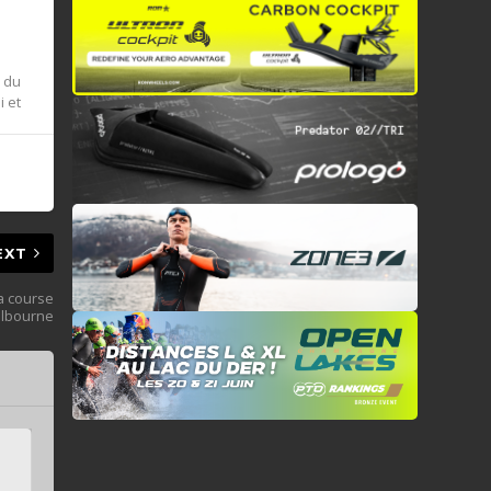
e du
i et
EXT
sa course
Melbourne