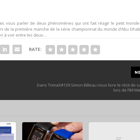
 vais vous parler de deux phénomènes qui ont fait réagir le petit mond
e lors de la première manche de la série championnat du monde d’Abu Dhab
ien à voir entre les deux…
RATE:
N
Dans TrimaX#139 Simon Billeau nous livre le récit de 
lors de l’IM 