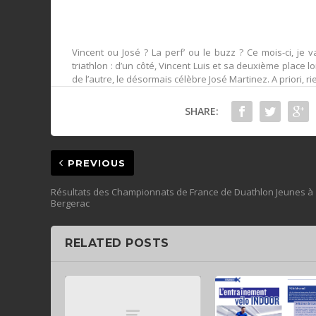
Vincent ou José ? La perf’ ou le buzz ? Ce mois-ci, je
triathlon : d’un côté, Vincent Luis et sa deuxième plac
de l’autre, le désormais célèbre José Martinez. A priori, r
SHARE:
PREVIOUS
Résultats des Championnats de France de Duathlon Jeunes à
Bergerac
RELATED POSTS