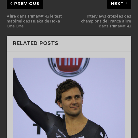
PREVIOUS
NEXT
A lire dans TrimaX#143 le test
Interviews croisées des
matériel des Huaka de Hoka
champions de France à lire
One One
dans TrimaX#143
RELATED POSTS