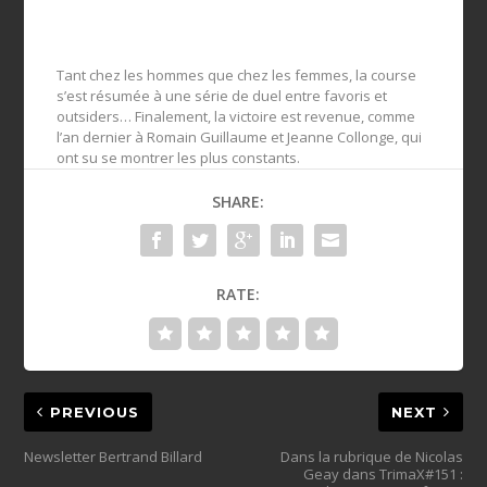
Tant chez les hommes que chez les femmes, la course
s’est résumée à une série de duel entre favoris et
outsiders… Finalement, la victoire est revenue, comme
l’an dernier à Romain Guillaume et Jeanne Collonge, qui
ont su se montrer les plus constants.
SHARE:
RATE:
PREVIOUS
NEXT
Dans la rubrique de Nicolas
Geay dans TrimaX#151 :