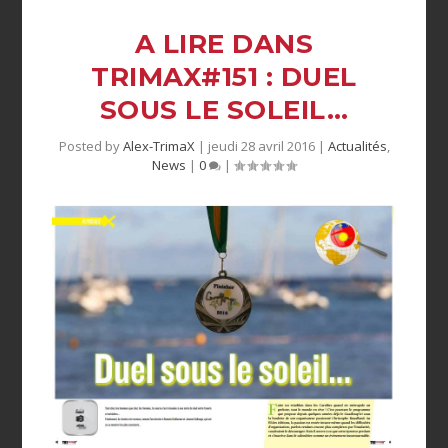
A LIRE DANS
TRIMAX#151 : DUEL
SOUS LE SOLEIL…
Posted by
Alex-TrimaX
|
jeudi 28 avril 2016
|
Actualités
,
News
|
0
|