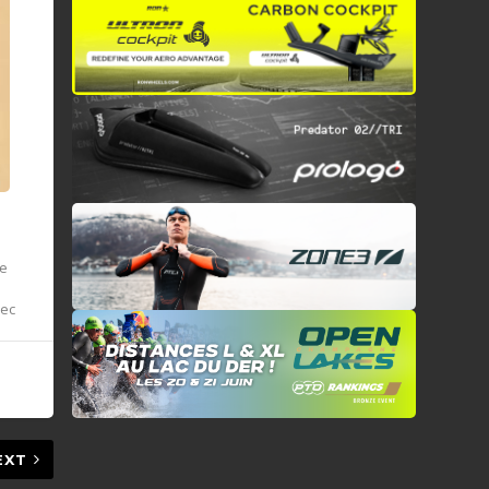
de
vec
EXT