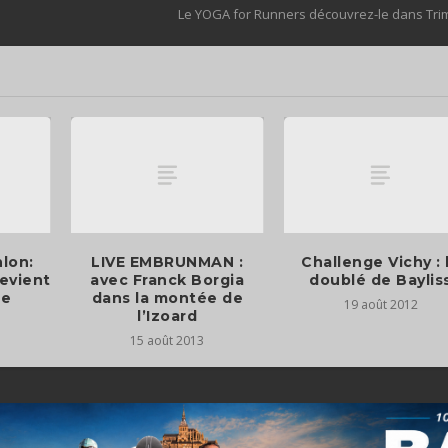
Le YOGA for Runners découvrez-le dans Tr
lon:
LIVE EMBRUNMAN :
Challenge Vichy : 
evient
avec Franck Borgia
doublé de Baylis
re
dans la montée de
19 août 2012
l’Izoard
15 août 2013