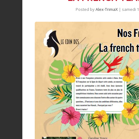
Posted by
Alex-TrimaX
|
samedi 