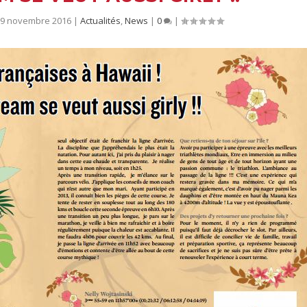
19 novembre 2016
|
Actualités
,
News
|
0
|