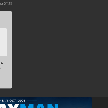
imaX#158
le
s