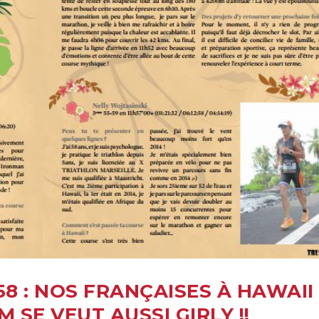
8 : NOS FRANÇAISES À HAWAII 
 SE VEUT AUSSI GIRLY !!