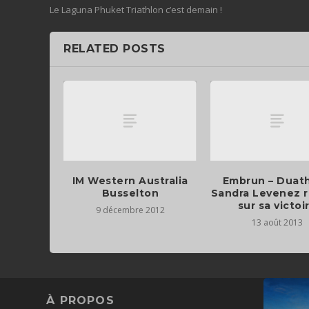
Le Laguna Phuket Triathlon c’est demain !
RELATED POSTS
IM Western Australia
Embrun – Duath
Busselton
Sandra Levenez r
sur sa victoi
9 décembre 2012
13 août 2013
À PROPOS