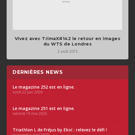
Vivez avec TrimaX#142 le retour en images
du WTS de Londres
2 août 2015
DERNIÈRES NEWS
Le magazine 252 est en ligne.
lundi 22 juin 2026
Le magazine 251 est en ligne.
samedi 16 mai 2026
Triathlon L de Fréjus by Ekoï : relevez le défi !
mercredi 1 avril 2026