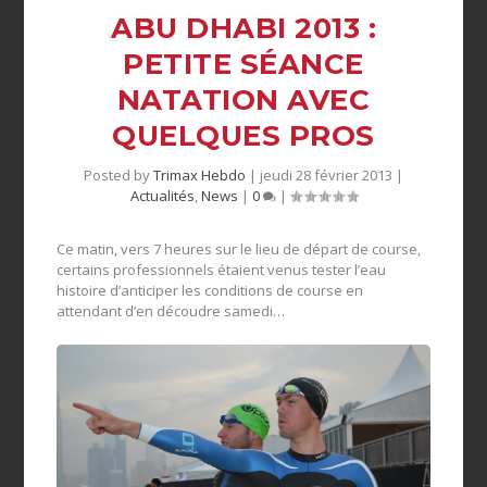
ABU DHABI 2013 :
PETITE SÉANCE
NATATION AVEC
QUELQUES PROS
Posted by
Trimax Hebdo
|
jeudi 28 février 2013
|
Actualités
,
News
|
0
|
Ce matin, vers 7 heures sur le lieu de départ de course,
certains professionnels étaient venus tester l’eau
histoire d’anticiper les conditions de course en
attendant d’en découdre samedi…