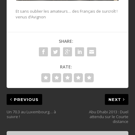
Et sans oublier les amateurs… des Français de surcroît !
venus d’Avignon
SHARE:
RATE:
PREVIOUS
NEXT
Un 70.3 au Luxembourg… à
Abu Dhabi 2013 : Duel
suivre !
attendu sur le Courte
distance