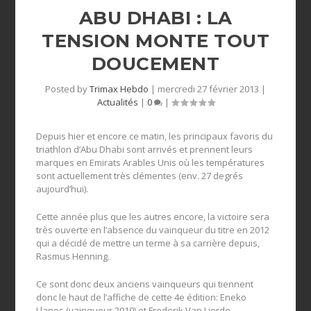
ABU DHABI : LA
TENSION MONTE TOUT
DOUCEMENT
Posted by
Trimax Hebdo
|
mercredi 27 février 2013
|
Actualités
|
0
|
Depuis hier et encore ce matin, les principaux favoris du
triathlon d’Abu Dhabi sont arrivés et prennent leurs
marques en Emirats Arables Unis où les températures
sont actuellement très clémentes (env. 27 degrés
aujourd’hui).
Cette année plus que les autres encore, la victoire sera
très ouverte en l’absence du vainqueur du titre en 2012
qui a décidé de mettre un terme à sa carrière depuis,
Rasmus Henning.
Ce sont donc deux anciens vainqueurs qui tiennent
donc le haut de l’affiche de cette 4e édition: Eneko
Llanos (vainqueur 2010) et Frederik Van Lierde