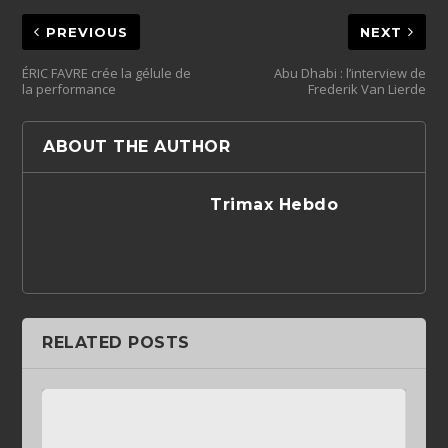
PREVIOUS
NEXT
ÉRIC FAVRE crée la gélule de
Abu Dhabi : l’interview de
la performance
Frederik Van Lierde
ABOUT THE AUTHOR
Trimax Hebdo
RELATED POSTS