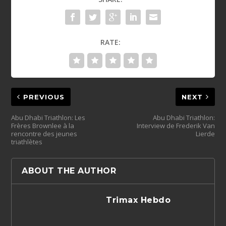
RATE:
PREVIOUS
NEXT
Abu Dhabi Triathlon: Les
Abu Dhabi Triathlon:
Frères Brownlee à la
Interview de Frederik Van
rencontre des jeunes
Lierde
triathlètes
ABOUT THE AUTHOR
Trimax Hebdo