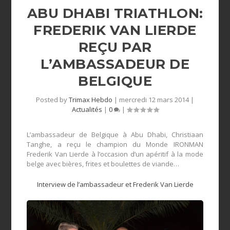
ABU DHABI TRIATHLON:
FREDERIK VAN LIERDE
REÇU PAR
L’AMBASSADEUR DE
BELGIQUE
Posted by
Trimax Hebdo
|
mercredi 12 mars 2014
|
Actualités
|
0
|
L’ambassadeur de Belgique à Abu Dhabi, Christiaan
Tanghe, a reçu le champion du Monde IRONMAN
Frederik Van Lierde à l’occasion d’un apéritif à la mode
belge avec bières, frites et boulettes de viande…
Interview de l’ambassadeur et Frederik Van Lierde