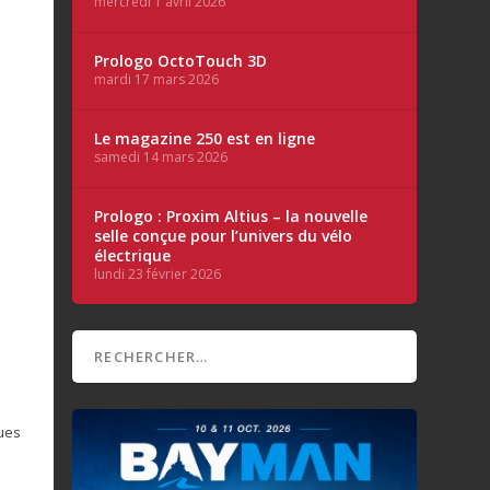
mercredi 1 avril 2026
Prologo OctoTouch 3D
mardi 17 mars 2026
Le magazine 250 est en ligne
samedi 14 mars 2026
Prologo : Proxim Altius – la nouvelle
selle conçue pour l’univers du vélo
électrique
lundi 23 février 2026
ues