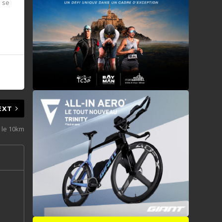
 se
EXT
 le 10km