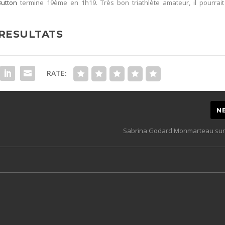
utton
termine 19ème en 1h19. Très bon triathlète amateur, il pourrait
RESULTATS
RATE:
N
Sabrina Godard Monmarteau sur