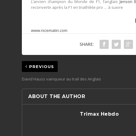
L’ancien champion du Monde de F1, l’anglais
Jenson B
reconvertir après la F1 en triathlète pro … à suivre
www.nicematin.com
SHARE:
PREVIOUS
David Hauss vainqueur au trail des Anglais
ABOUT THE AUTHOR
Trimax Hebdo