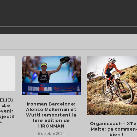
ELIEU
Ironman Barcelone:
: «Le
Alonso McKernan et
evenir
Wutti remportent la
bjectif
1ère édition de
»
Organicoach – XTe
l’IRONMAN
Malte: ça commen
6 octobre 2014
bien !