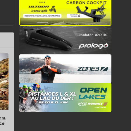
rra
ce