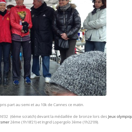
pris part au semi et au 10k de Cannes ce matin.
6’32 (6ème scratch) devant la médaillée de bronze lors des
Jeux olympiq
ssmer
2ème (1h18’21) et Ingrid Lopergolo 3ème (1h22’09).