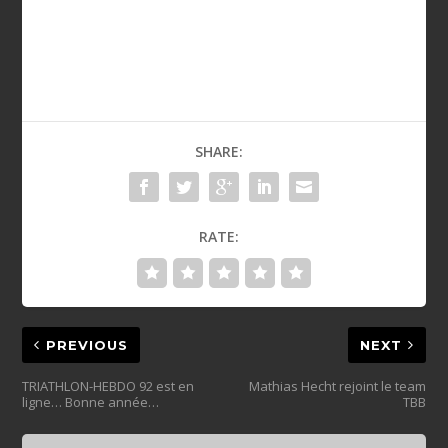
SHARE:
RATE:
PREVIOUS
NEXT
TRIATHLON-HEBDO 92 est en
Mathias Hecht rejoint le team
ligne… Bonne année…
TBB