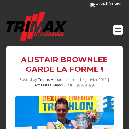
English Version
ALISTAIR BROWNLEE
GARDE LA FORME !
Posted by
Trimax Hebdo
|
mercredi 4 janvier 2012
|
Actualités
,
News
|
0
|