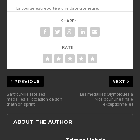
La course est reporté à une date ultérieure.
SHARE:
RATE:
PREVIOUS
NEXT
Sartrouville fête ses
Les médaillés Olympiques à
médaillés à l’occasion de son
Nice pour une finale
triathlon sprint
exceptionnelle !
ABOUT THE AUTHOR