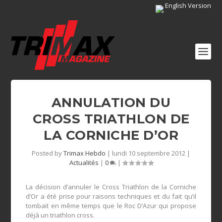
English Version
ANNULATION DU
CROSS TRIATHLON DE
LA CORNICHE D’OR
Posted by
Trimax Hebdo
|
lundi 10 septembre 2012
|
Actualités
|
0
|
La décision d’annuler le Cross Triathlon de la Corniche
d’Or a été prise pour raisons techniques et du fait qu’il
tombait en même temps que le Roc D’Azur qui propose
déjà un triathlon cross.