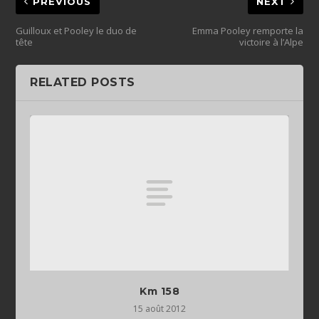
PREVIOUS
NEXT
Guilloux et Pooley le duo de
Emma Pooley remporte la
tête
victoire à l’Alpe
RELATED POSTS
Km 158
15 août 2012