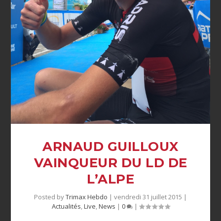
ARNAUD GUILLOUX
VAINQUEUR DU LD DE
L’ALPE
Posted by
Trimax Hebdo
|
vendredi 31 juillet 2015
|
Actualités
,
Live
,
News
|
0
|