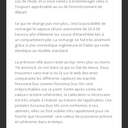
cas de chute, et si vous veniez à endommager celui-ci.
Toujours appréciable au vu de l’investissement de
départ.
Ce qui ne change pas non plus, c’est la possibilité de
recharger le capteur (d’une autonomie de 50 à 60
heures) afin d’éliminer les soucis d’étanchéité liés à
un compartiment pile. La recharge se fait très aisément
grâce à une connectique ingénieuse et fiable qui reste
identique au modèle standard.
La précision elle aussi reste au top. Avec plus ou moins
1% annoncé, on est dans ce qui se fait de mieux. Vous
trouverez sans mal ici ou là sur le web des tests
comparants les différents capteurs du marché,
l’Assioma Duo comme l’Assioma Duo-Shi sont
irréprochables sur ce point. Sortie après sortie, les
valeurs restent cohérentes, la calibration si nécessaire
est très simple à réaliser au travers de l’application. Ces
pédales Assioma Duo-Shi sont conformes à nos
attentes, elles se font oublier très rapidement pour ne
fournir que l’essentiel : une valeur de puissance précise
et cohérente dans le temps.