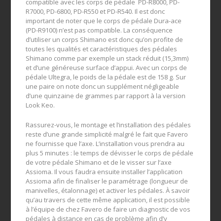
compatible avec les corps de pédale PD-R8000, PD-
R7000, PD-6800, PD-R550 et PD-R540. Il est donc
important de noter que le corps de pédale Dura-ace
(PD-R9100) n’est pas compatible. La conséquence
d’utiliser un corps Shimano est donc qu’on profite de
toutes les qualités et caractéristiques des pédales
Shimano comme par exemple un stack réduit (15,3mm)
et d’une généreuse surface d’appui. Avec un corps de
pédale Ultegra, le poids de la pédale est de 158 g. Sur
une paire on note donc un supplément négligeable
d’une quinzaine de grammes par rapport à la version
Look Keo.
Rassurez-vous, le montage et l’installation des pédales
reste d’une grande simplicité malgré le fait que Favero
ne fournisse que l’axe. L’installation vous prendra au
plus 5 minutes : le temps de dévisser le corps de pédale
de votre pédale Shimano et de le visser sur l’axe
Assioma. Il vous faudra ensuite installer l’application
Assioma afin de finaliser le paramétrage (longueur de
manivelles, étalonnage) et activer les pédales. À savoir
qu’au travers de cette même application, il est possible
à l’équipe de chez Favero de faire un diagnostic de vos
pédales à distance en cas de problème afin d’y