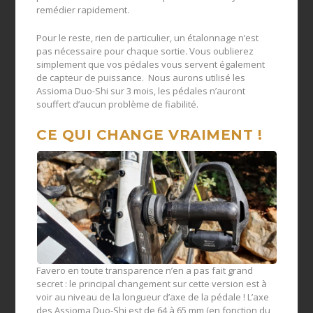
remédier rapidement.
Pour le reste, rien de particulier, un étalonnage n’est
pas nécessaire pour chaque sortie. Vous oublierez
simplement que vos pédales vous servent également
de capteur de puissance. Nous aurons utilisé les
Assioma Duo-Shi sur 3 mois, les pédales n’auront
souffert d’aucun problème de fiabilité.
CE QUI CHANGE VRAIMENT !
Favero en toute transparence n’en a pas fait grand
secret : le principal changement sur cette version est à
voir au niveau de la longueur d’axe de la pédale ! L’axe
des Assioma Duo-Shi est de 64 à 65 mm (en fonction du