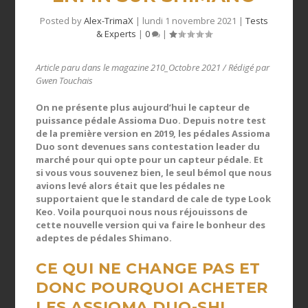
Posted by
Alex-TrimaX
|
lundi 1 novembre 2021
|
Tests
& Experts
|
0
|
Article paru dans le magazine 210_Octobre 2021 / Rédigé par
Gwen Touchais
On ne présente plus aujourd
’
hui le capteur de
puissance pé
dale Assioma Duo.
Depuis notre test
de la première version en 2019, les pédales Assioma
Duo sont devenues sans contestation leader du
marché pour qui opte pour un capteur pé
dale.
Et
si vous vous souvenez bien, le seul bémol que nous
avions levé alors était que les pédales ne
supportaient que le standard de cale de type Look
Keo.
Voila pourquoi nous nous réjouissons de
cette nouvelle version qui va faire le bonheur des
adeptes de pé
dale
s
Shimano.
CE QUI NE CHANGE PAS ET
DONC POURQUOI ACHETER
LES ASSIOMA DUO-
SHI