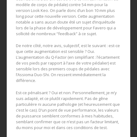
modèle de corps de pédale) contre 54 mm pour la
version Look Keo. On parle donc d’un bon 10 mm plus
long pour cette nouvelle version. Cette augmentation
notable a sans aucun doute été un sujet d’inquiétude
lors de la phase de développement pour Favero qui a
sollicité de nombreux “feedback” à ce sujet.
De notre côté, notre avis, subjectif, est le suivant : est-ce
que cette augmentation est sensible ? Oui.
L’augmentation du Q-Factor (en simplifiant : l’écartement
de vos pieds par rapport à l’axe de votre pédalier) est
sensible lors des premiers coups de pédales avec
l’Assioma Duo-Shi. On ressent immédiatement la
différence.
Est-ce pénalisant ? Oui et non. Personnellement, je m’y
suis adapté, et ce plutôt rapidement. Pas de gêne
particulière ni aucune pathologie (et heureusement que
c’est le cas). D’un point de vue performance, les valeurs
de puissance semblent conformes à mes habitudes,
semblant confirmer que ce n’est pas un facteur limitant,
du moins pour moi et dans ces conditions de test.