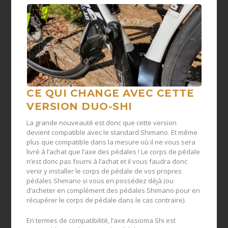
CE QUI CHANGE AVEC CETTE
VERSION DUO-
SHI
La grande nouveauté est donc que cette version
devient compatible avec le standard Shimano. Et même
plus que compatible dans la mesure où il ne vous sera
livré à l’achat que l’axe des pédales ! Le corps de pédale
n’est donc pas fourni à l’achat et il vous faudra donc
venir y installer le corps de pédale de vos propres
pédales Shimano si vous en possédez déjà (ou
d’acheter en complément des pédales Shimano pour en
récupérer le corps de pédale dans le cas contraire).
En termes de compatibilité, l’axe Assioma Shi est