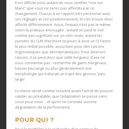
Il est difficile pour autant de vous certifier “noir sur
blanc” que vous ne serez pas affectés par ce
changement. Chacun à un rapport très personnel avec
ses réglages et son positionnement, et s’en trouve donc
affecté différemment. Aussi, l’impact n’est pas le même
selon la pratique envisagée : autant on peut le voir
comme peu signifiant sur un vélo route, autant les
puristes du CLM cherchent toujours à avoir un Q-Factor
le plus réduit possible, aussi bien pour des raisons
ergonomiques que aérodynamiques. Pour diverses
raisons, il se peut donc que cette longueur d’axe ne
vous convienne pas : recherche de gains marginaux,
bassin peu large ou plus généralement une
morphologie qui induirait un trajet des genoux “peu
large”.
Le mieux serait comme souvent avant l’achat de pouvoir
valider au préalable, que l’adaptation se passe sans
souci pour vous… et qu’on ne constate aucune
dégradation de la performance.
POUR QUI
?
Pour le triathlète à la recherche d’un capteur de