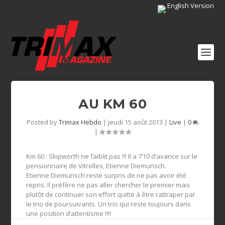
English Version
AU KM 60
Posted by
Trimax Hebdo
|
jeudi 15 août 2013
|
Live
|
0
|
Km 60 : Skipworth ne faiblit pas !!! Il a 7’10 d’avance sur le
pensionnaire de Vitrolles, Etienne Diemunsch.
Etienne Diemunsch reste surpris de ne pas avoir été
repris. Il préfère ne pas aller chercher le premier mais
plutôt de continuer son effort quitte à être rattraper par
le trio de poursuivants. Un trio qui reste toujours dans
une position d’attentisme !!!!