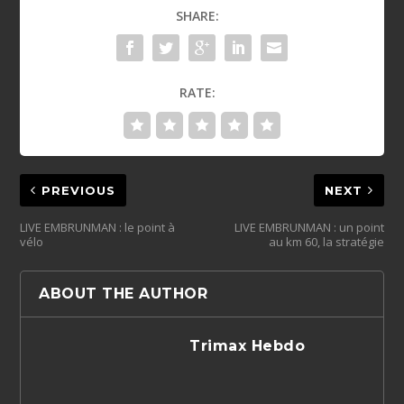
SHARE:
RATE:
PREVIOUS
NEXT
LIVE EMBRUNMAN : le point à
LIVE EMBRUNMAN : un point
vélo
au km 60, la stratégie
ABOUT THE AUTHOR
Trimax Hebdo