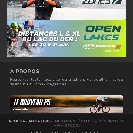
À PROPOS
Retrouvez toute l'actualité du triathlon, du duathlon et du
swimrun sur Trimax Magazine !
© TRIMAX MAGAZINE —
MENTIONS LÉGALES
—
DESIGNED BY
MIAM STUDIO