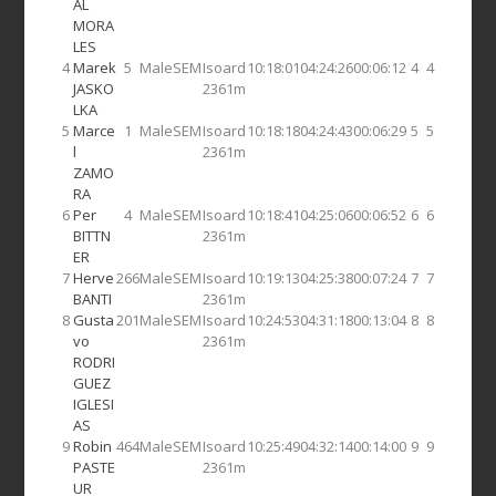
AL
MORA
LES
4
Marek
5
Male
SEM
Isoard
10:18:01
04:24:26
00:06:12
4
4
JASKO
2361m
LKA
5
Marce
1
Male
SEM
Isoard
10:18:18
04:24:43
00:06:29
5
5
l
2361m
ZAMO
RA
6
Per
4
Male
SEM
Isoard
10:18:41
04:25:06
00:06:52
6
6
BITTN
2361m
ER
7
Herve
266
Male
SEM
Isoard
10:19:13
04:25:38
00:07:24
7
7
BANTI
2361m
8
Gusta
201
Male
SEM
Isoard
10:24:53
04:31:18
00:13:04
8
8
vo
2361m
RODRI
GUEZ
IGLESI
AS
9
Robin
464
Male
SEM
Isoard
10:25:49
04:32:14
00:14:00
9
9
PASTE
2361m
UR