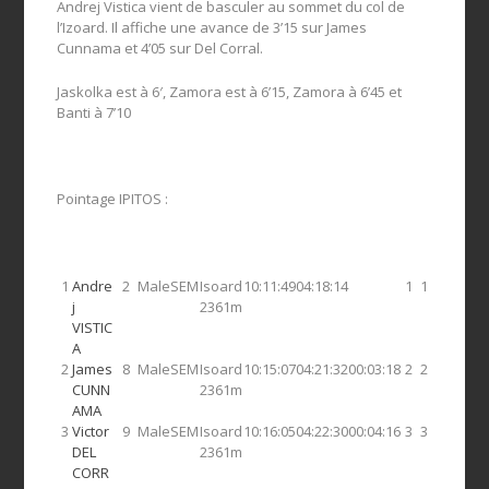
Andrej Vistica vient de basculer au sommet du col de
l’Izoard. Il affiche une avance de 3’15 sur James
Cunnama et 4’05 sur Del Corral.
Jaskolka est à 6′, Zamora est à 6’15, Zamora à 6’45 et
Banti à 7’10
Pointage IPITOS :
1
Andre
2
Male
SEM
Isoard
10:11:49
04:18:14
1
1
j
2361m
VISTIC
A
2
James
8
Male
SEM
Isoard
10:15:07
04:21:32
00:03:18
2
2
CUNN
2361m
AMA
3
Victor
9
Male
SEM
Isoard
10:16:05
04:22:30
00:04:16
3
3
DEL
2361m
CORR