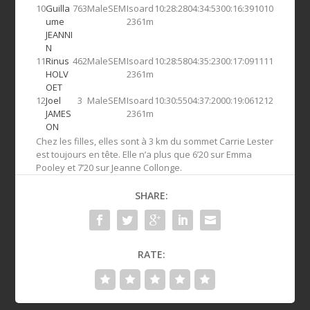
10
Guilla
763
Male
SEM
Isoard
10:28:28
04:34:53
00:16:39
10
10
ume
2361m
JEANNI
N
11
Rinus
462
Male
SEM
Isoard
10:28:58
04:35:23
00:17:09
11
11
HOLV
2361m
OET
12
Joel
3
Male
SEM
Isoard
10:30:55
04:37:20
00:19:06
12
12
JAMES
2361m
ON
Chez les filles, elles sont à 3 km du sommet Carrie Lester
est toujours en tête. Elle n’a plus que 6’20 sur Emma
Pooley et 7’20 sur Jeanne Collonge.
SHARE:
RATE: