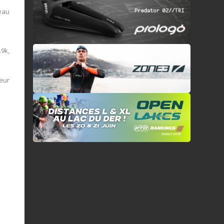
veau
.9k,
eur