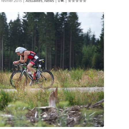
2 février 2015
|
Actualités
,
News
|
0
|