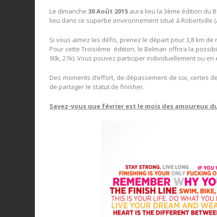
Le dimanche
30 Août 2015
aura lieu la 3ème édition du 
lieu dans ce superbe environnement situé à Robertville 
Si vous aimez les défis, prenez le départ pour 3,8 km de 
Pour cette Troisième édition, le Belman offrira la possibil
90k, 21k). Vous pouvez participer individuellement ou en
Des moments d’effort, de dépassement de soi, certes de
de partager le statut de finisher.
Savez-vous que février est le mois des amoureux du