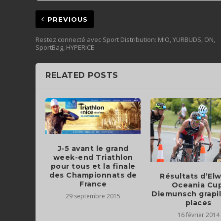
PREVIOUS
Restez connecté avec Sport Distribution: MIO, YURBUDS, ON,
SportBag, HYPERICE
RELATED POSTS
J-5 avant le grand
week-end Triathlon
pour tous et la finale
des Championnats de
Résultats d’El
Oceania Cup
Diemunsch grapil
29 septembre 2015
places
16 février 2014