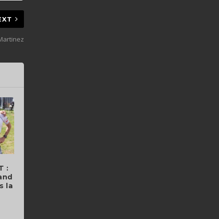
EXT
Martinez
T :
and
s la