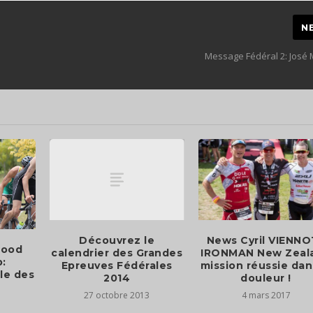
N
Message Fédéral 2: José 
Découvrez le
News Cyril VIENNO
wood
calendrier des Grandes
IRONMAN New Zeal
:
Epreuves Fédérales
mission réussie dan
le des
2014
douleur !
27 octobre 2013
4 mars 2017