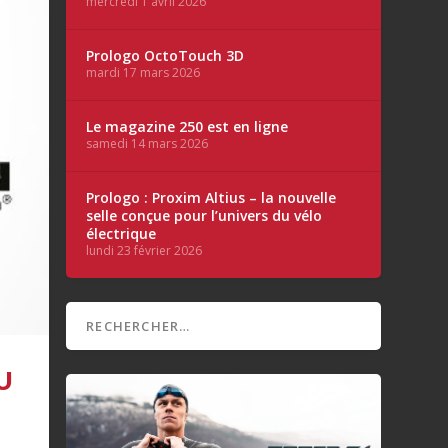
mercredi 1 avril 2026
Prologo OctoTouch 3D
mardi 17 mars 2026
Le magazine 250 est en ligne
samedi 14 mars 2026
Prologo : Proxim Altius – la nouvelle
selle conçue pour l’univers du vélo
électrique
lundi 23 février 2026
U