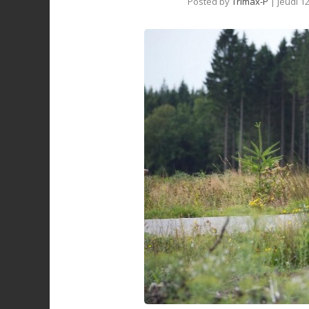
Posted by
Trimax-P
|
jeudi 1