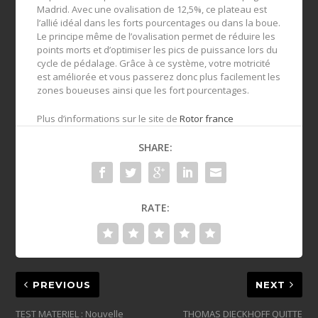
Madrid. Avec une ovalisation de 12,5%, ce plateau est
l’allié idéal dans les forts pourcentages ou dans la boue.
Le principe même de l’ovalisation permet de réduire les
points morts et d’optimiser les pics de puissance lors du
cycle de pédalage. Grâce à ce système, votre motricité
est améliorée et vous passerez donc plus facilement les
zones boueuses ainsi que les fort pourcentages.
Plus d’informations sur le site de
Rotor france
SHARE:
RATE:
PREVIOUS
NEXT
TEST MATERIEL : Nouvelle
THOMAS DIECKHOFF QUITTE