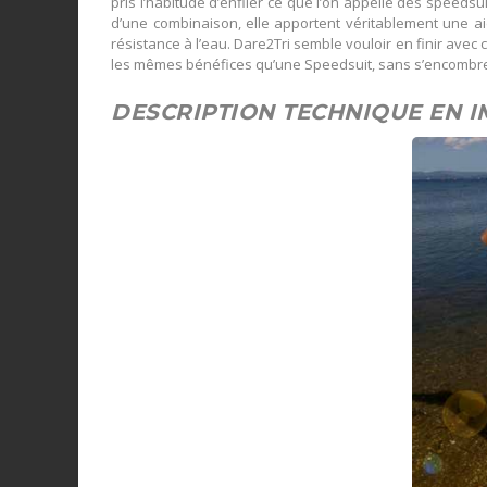
pris l’habitude d’enfiler ce que l’on appelle des speedsui
d’une combinaison, elle apportent véritablement une ai
résistance à l’eau. Dare2Tri semble vouloir en finir ave
les mêmes bénéfices qu’une Speedsuit, sans s’encombr
DESCRIPTION TECHNIQUE EN 