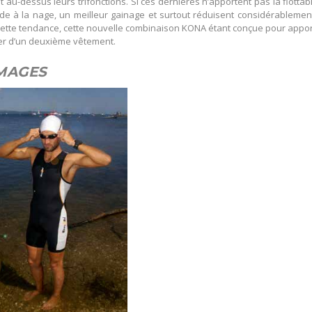
t au-dessus leurs trifonctions. Si ces dernières n’apportent pas la flottabi
de à la nage, un meilleur gainage et surtout réduisent considérablemen
c cette tendance, cette nouvelle combinaison KONA étant conçue pour appo
er d’un deuxième vêtement.
IMAGES