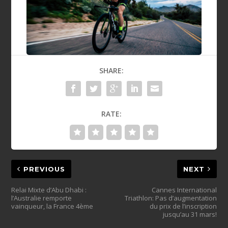
SHARE:
RATE:
PREVIOUS
NEXT
Relai Mixte d’Abu Dhabi :
Cannes International
l’Australie remporte
Triathlon: Pas d’augmentation
vainqueur, la France 4ème
du prix de l’inscription
jusqu’au 31 mars!