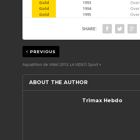
Gold
1993
Over
Gold
1994
Over
Gold
1995
Over
SHARE:
PREVIOUS
Aquathlon de Vittel 2013: LA VIDEO Sport +
ABOUT THE AUTHOR
Trimax Hebdo