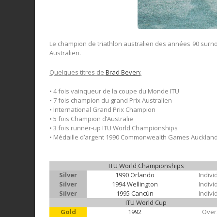
Le champion de triathlon australien des années 90 surnom
Australien.
Quelques titres de
Brad Beven
:
• 4 fois vainqueur de la coupe du Monde ITU
• 7 fois champion du grand Prix Australien
• International Grand Prix Champion
• 5 fois Champion d’Australie
• 3 fois runner-up ITU World Championships
• Médaille d’argent 1990 Commonwealth Games Aucklan
ITU World Championships
Silver
1990 Orlando
Indivi
Silver
1994 Wellington
Indivi
Silver
1995 Cancún
Indivi
ITU World Cup
Gold
1992
Over