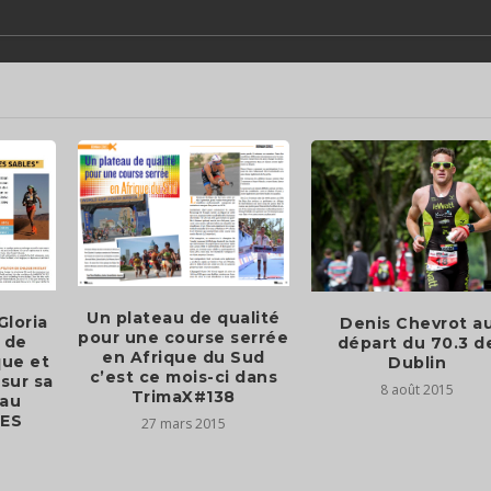
Un plateau de qualité
loria
Denis Chevrot a
pour une course serrée
 de
départ du 70.3 d
en Afrique du Sud
ue et
Dublin
c’est ce mois-ci dans
sur sa
8 août 2015
TrimaX#138
 au
ES
27 mars 2015