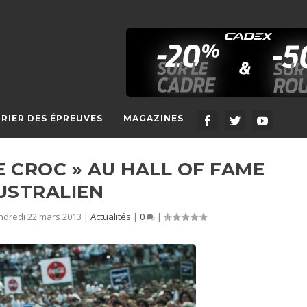
RIER DES ÉPREUVES
MAGAZINES
E CROC » AU HALL OF FAME
USTRALIEN
ndredi 22 mars 2013
|
Actualités
|
0
|