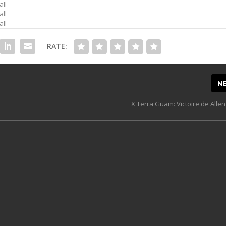
all
all
all
RATE:
N
X Terra Guam: Victoire de Allen