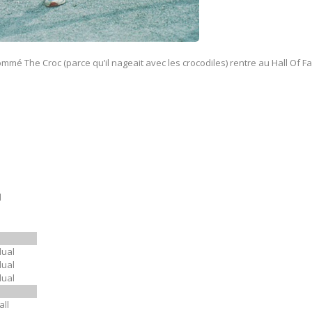
mé The Croc (parce qu’il nageait avec les crocodiles) rentre au Hall Of 
d
dual
dual
dual
all