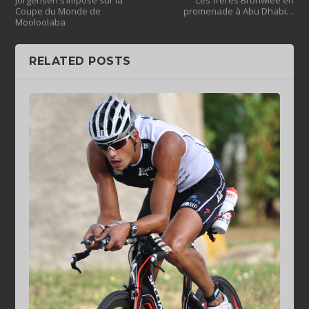
Jorgensen s’impose sur la
Les frères Bronwlee en
Coupe du Monde de
promenade à Abu Dhabi…
Mooloolaba
RELATED POSTS