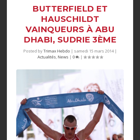
BUTTERFIELD ET
HAUSCHILDT
VAINQUEURS À ABU
DHABI, SUDRIE 3ÈME
Posted by
Trimax Hebdo
|
samedi 15 mars 2014
|
Actualités
,
News
|
0
|