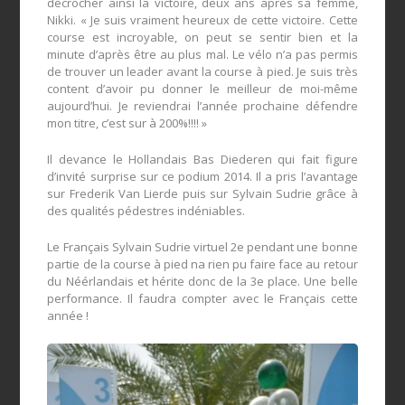
décrocher ainsi la victoire, deux ans après sa femme,
Nikki. « Je suis vraiment heureux de cette victoire. Cette
course est incroyable, on peut se sentir bien et la
minute d’après être au plus mal. Le vélo n’a pas permis
de trouver un leader avant la course à pied. Je suis très
content d’avoir pu donner le meilleur de moi-même
aujourd’hui. Je reviendrai l’année prochaine défendre
mon titre, c’est sur à 200%!!!! »
Il devance le Hollandais Bas Diederen qui fait figure
d’invité surprise sur ce podium 2014. Il a pris l’avantage
sur Frederik Van Lierde puis sur Sylvain Sudrie grâce à
des qualités pédestres indéniables.
Le Français Sylvain Sudrie virtuel 2e pendant une bonne
partie de la course à pied na rien pu faire face au retour
du Néérlandais et hérite donc de la 3e place. Une belle
performance. Il faudra compter avec le Français cette
année !