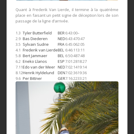
Quant à Frederik Van Lierde, il termine à la quatrième
place en faisant un petit signe de déception lors de son
passage de la ligne d’arrivée.
1.
3
Tyler Butterfield
BER
6:43:00
–
2.
9
Bas Diederen
NED
6:43:47
0:47
3.
5
Sylvain Sudrie
FRA
6:45:06
2:05
4.
1
Frederik van Lierde
BEL
6:46:11
3:11
5.
8
Bert Jammaer
BEL
6:50:48
7:48
6.
2
Eneko Llanos
ESP
7:01:28
18:27
7.
11
Edo van der Meer
NED
7:02:14
19:14
8.
12
Henrik Hyldelund
DEN
7:02:36
19:36
9.
6
Per Bittner
GER
7:16:22
33:21