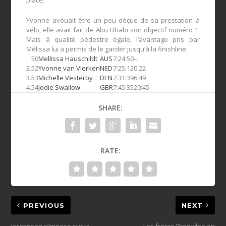
place.
Yvonne avouait être un peu déçue de sa prestation à
vélo, elle avait fait de Abu Dhabi son objectif numéro 1.
Mais à qualité pédestre égale, l’avantage pris par
Mélissa lui a permis de le garder jusqu’à la finishline.
.
50
Mellissa Hauschildt
AUS
7:24:50
–
2.
52
Yvonne van Vlerken
NED
7:25:12
0:22
3.
53
Michelle Vesterby
DEN
7:31:39
6:49
4.
54
Jodie Swallow
GBR
7:45:35
20:45
SHARE:
RATE:
PREVIOUS
NEXT