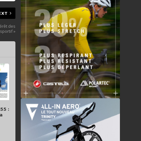
EXT
érêt des
sportif »
55 :
la