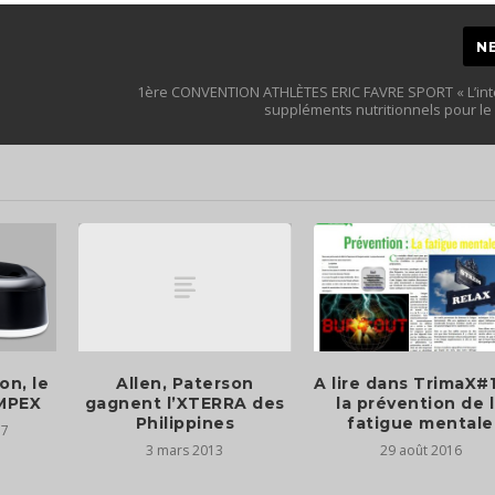
N
1ère CONVENTION ATHLÈTES ERIC FAVRE SPORT « L’int
suppléments nutritionnels pour le 
Allen, Paterson
on, le
A lire dans TrimaX#1
gagnent l’XTERRA des
OMPEX
la prévention de 
Philippines
fatigue mentale
17
3 mars 2013
29 août 2016