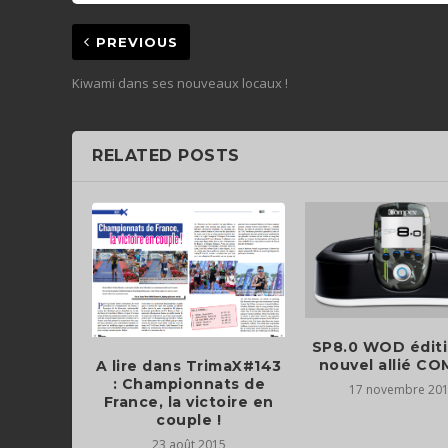
PREVIOUS
Kiwami dans ses nouveaux locaux !
RELATED POSTS
SP8.0 WOD éditi
nouvel allié C
A lire dans TrimaX#143
: Championnats de
17 novembre 20
France, la victoire en
couple !
23 août 2015