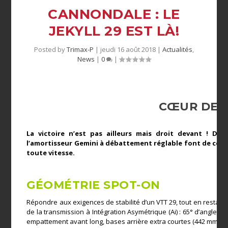
CANNONDALE : LE
JEKYLL 29 EST LÀ!
Posted by
Trimax-P
|
jeudi 16 août 2018
|
Actualités
,
News
|
0
|
CŒUR DE 
La victoire n’est pas ailleurs mais droit devant ! Des 
l’amortisseur Gemini à débattement réglable font de ce Je
toute vitesse.
GÉOMÉTRIE SPOT-ON
Répondre aux exigences de stabilité d’un VTT 29, tout en restant a
de la transmission à Intégration Asymétrique (Ai) : 65° d’angle de
empattement avant long, bases arrière extra courtes (442 mm), grâ