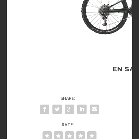
EN SA
SHARE:
RATE: