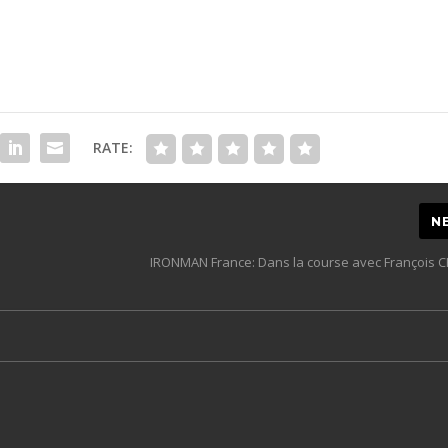
RATE:
N
IRONMAN France: Dans la course avec François