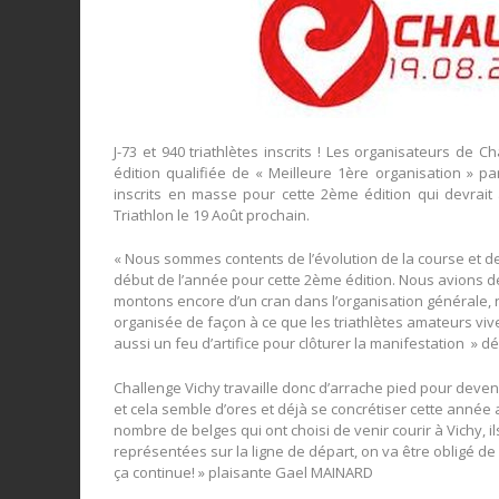
J-73 et 940 triathlètes inscrits ! Les organisateurs de C
édition qualifiée de « Meilleure 1ère organisation » pa
inscrits en masse pour cette 2ème édition qui devrait a
Triathlon le 19 Août prochain.
« Nous sommes contents de l’évolution de la course et de 
début de l’année pour cette 2ème édition. Nous avions déj
montons encore d’un cran dans l’organisation générale,
organisée de façon à ce que les triathlètes amateurs viv
aussi un feu d’artifice pour clôturer la manifestation » 
Challenge Vichy travaille donc d’arrache pied pour deven
et cela semble d’ores et déjà se concrétiser cette anné
nombre de belges qui ont choisi de venir courir à Vichy, i
représentées sur la ligne de départ, on va être obligé d
ça continue! » plaisante Gael MAINARD