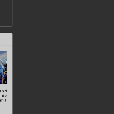
rand
n de
m !