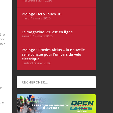
mercredi 1 avril 2026
Prologo OctoTouch 3D
mardi 17 mars 2026
Le magazine 250 est en ligne
1ére
samedi 14 mars 2026
sont
Half
Prologo : Proxim Altius – la nouvelle
selle conçue pour l’univers du vélo
électrique
lundi 23 février 2026
ur
 si