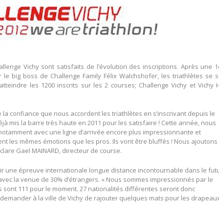
hallenge Vichy sont satisfaits de l’évolution des inscriptions. Après une 
r le big boss de Challenge Family Félix Walchshofer, les triathlètes se 
tteindre les 1200 inscrits sur les 2 courses; Challenge Vichy et Vichy 
la confiance que nous accordent les triathlètes en s’inscrivant depuis le
à mis la barre très haute en 2011 pour les satisfaire ! Cette année, nous
 notamment avec une ligne d’arrivée encore plus impressionnante et
ent les mêmes émotions que les pros. Ils vont être bluffés ! Nous ajoutons
déclare Gael MAINARD, directeur de course.
ir une épreuve internationale longue distance incontournable dans le fut
e avec la venue de 30% d’étrangers. « Nous sommes impressionnés par le
ls sont 111 pour le moment. 27 nationalités différentes seront donc
e demander à la ville de Vichy de rajouter quelques mats pour les drapeaux