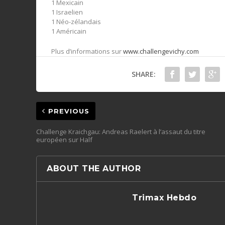
1 Mexicain
1 Israelien
1 Néo-zélandais
1 Américain
Plus d’informations sur
www.challengevichy.com
SHARE:
PREVIOUS
Challenge Kraichgau: Andreas Raelert à l’assaut du titre
européen sur Half
ABOUT THE AUTHOR
Trimax Hebdo