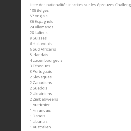
Liste des nationalités inscrites sur les épreuves Challen
108 Belges
57 Anglais
36 Espagnols
24 Allemands
20 Italiens
9 Suisses
6 Hollandais
6 Sud Africains
5 Irlandais
4 Luxembourgeois
3 Tcheques
3 Portuguais
2 Slovaques
2 Canadiens
2 Suedois
2 Ukrainiens
2 Zimbabweens
1 Autrichien
1 Finlandais
1 Danois
1 Libanais
1 Australien