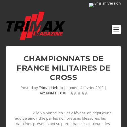
English Version
CHAMPIONNATS DE
FRANCE MILITAIRES DE
CROSS
Posted by
Trimax Hebdo
|
samedi 4 février 2012
|
Actualités
|
0
|
A la Valbonne les 1 et 2 février: en dépit d’une
équipe amoindrie par les nombreuses blessures, les
triathlètes présents ont su porter haut les couleurs des