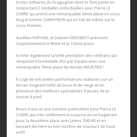
Ecoles militaires de Draguignan dont ils font partie en
remportant 2 médailles individuelles avec Pierre LE
CORRE qui prend une remarquable 3ème place en cross
long et Emmie CHARAYRON qui en fait de même sur le
cross féminin.
Aurélien RAPHAEL et Damien DEROBERT prennent
respectivement la 9ème et la 12ème place.
A noter également la belle prestation des vétérans qui
remportent la médaille d’or par équipe avec une
remarquable 7ème place de Nicolas MAZETIER !
Il s’agit de très belles performances réalisées sur un
terrain exigeant mêlé de boue et de neige et en
présence des meilleurs spécialistes français de la
course à pied.
Bravo à eux et une mention particulière pour Pierre LE
CORRE qui crée réellement la surprise en se bagarrant
pour la deuxième place avec James THEURI et en
laissant derrière lui bon nombre de coureurs de haut-
vol!!!!