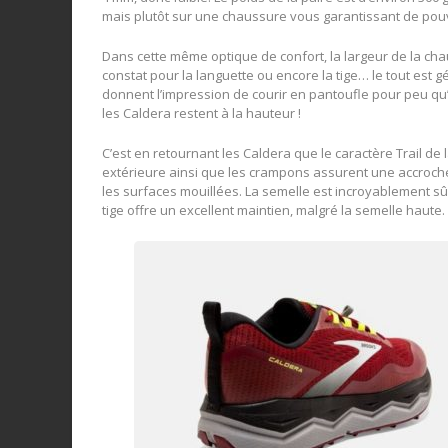
mais plutôt sur une chaussure vous garantissant de pouvoi
Dans cette même optique de confort, la largeur de la c
constat pour la languette ou encore la tige… le tout est
donnent l’impression de courir en pantoufle pour peu q
les Caldera restent à la hauteur !
C’est en retournant les Caldera que le caractère Trail de 
extérieure ainsi que les crampons assurent une accroc
les surfaces mouillées. La semelle est incroyablement sû
tige offre un excellent maintien, malgré la semelle haute. 