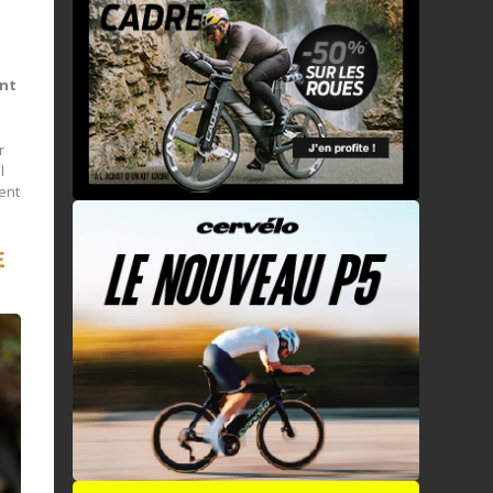
ent
r
l
ient
E