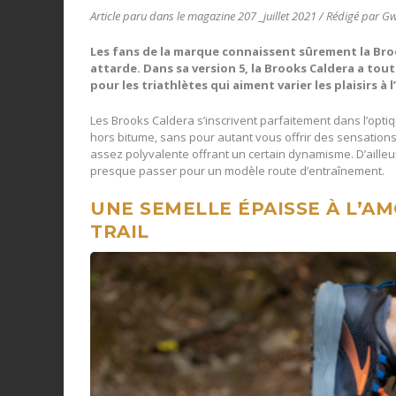
Article paru dans le magazine 207 _juillet 2021 / Rédigé par 
Les fans de la marque connaissent sû
rement la Bro
attarde.
Dans sa version 5, la Brooks Caldera a tou
pour les triathlètes qui aiment varier les plaisirs 
Les Brooks Caldera s’inscrivent parfaitement dans l’op
hors bitume, sans pour autant vous offrir des sensations
assez polyvalente offrant un certain dynamisme. D’ailleur
presque passer pour un modèle route d’entraînement.
UNE SEMELLE ÉPAISSE À L’A
TRAIL