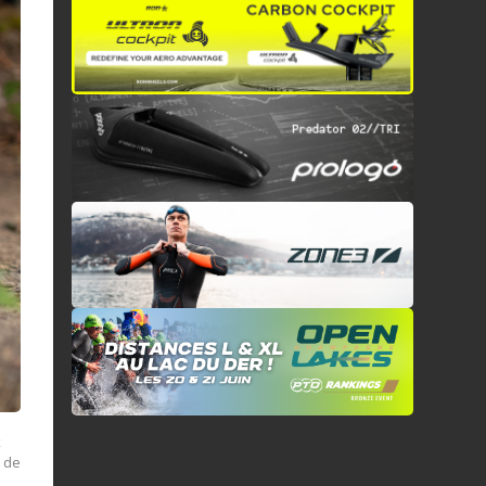
x
t de