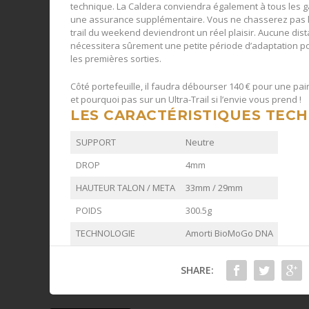
technique. La Caldera conviendra également à tous les gab
une assurance supplémentaire. Vous ne chasserez pas les
trail du weekend deviendront un réel plaisir. Aucune dista
nécessitera sûrement une petite période d’adaptation pour
les premières sorties.
Côté portefeuille, il faudra débourser 140 € pour une pai
et pourquoi pas sur un Ultra-Trail si l’envie vous prend !
LES CARACTÉRISTIQUES TEC
SUPPORT
Neutre
DROP
4mm
HAUTEUR TALON / META
33mm / 29mm
POIDS
300.5g
TECHNOLOGIE
Amorti BioMoGo DNA
SHARE: