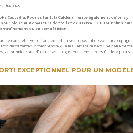
Gwen Touchais
oks Cascadia
. Pour autant,
la Caldera m
é
rite
également qu’
on s
’
y
t pour plaire aux amateurs de trail et de Xterra… Ou tout simplem
à l’entraînement ou en compé
tition.
tique de compléter votre équipement en se proposant de vous accompagne
 trop déroutantes. Y comprendre que les Caldera restent une paire de trai
s, au premier coup d’œil (et sans regarder la semelle) les Caldera pourra
MORTI EXCEPTIONNEL POUR UN MODÈL