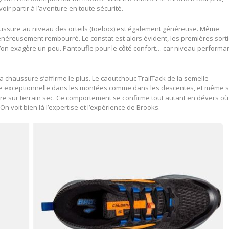
r partir à l’aventure en toute sécurité.
haussure au niveau des orteils (toebox) est également généreuse. Même
 généreusement rembourré. Le constat est alors évident, les premières sort
u’on exagère un peu. Pantoufle pour le côté confort… car niveau performa
la chaussure s’affirme le plus. Le caoutchouc TrailTack de la semelle
he exceptionnelle dans les montées comme dans les descentes, et même 
re sur terrain sec. Ce comportement se confirme tout autant en dévers où
On voit bien là l’expertise et l’expérience de Brooks.