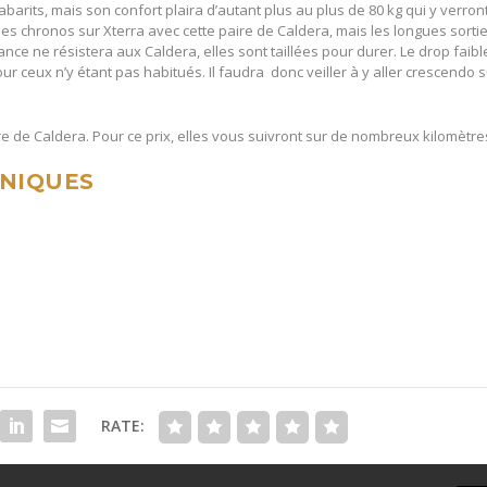
arits, mais son confort plaira d’autant plus au plus de 80 kg qui y verron
 chronos sur Xterra avec cette paire de Caldera, mais les longues sorti
nce ne résistera aux Caldera, elles sont taillées pour durer. Le drop faibl
 ceux n’y étant pas habitués. Il faudra donc veiller à y aller crescendo 
re de Caldera. Pour ce prix, elles vous suivront sur de nombreux kilomètre
HNIQUES
RATE: