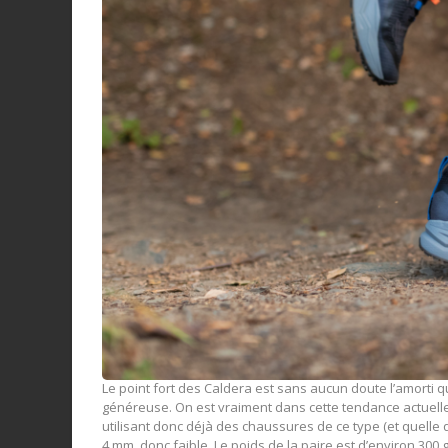
Le point fort des Caldera est sans aucun doute l’amorti q
généreuse. On est vraiment dans cette tendance actuelle
utilisant donc déjà des chaussures de ce type (et quelle
4 mm, donc faible. Le poids de la paire est d’environ 300 