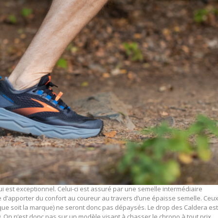
ui est exceptionnel. Celui-ci est assuré par une semelle intermédiaire
 d’apporter du confort au coureur au travers d’une épaisse semelle. Ceu
 que soit la marque) ne seront donc pas dépaysés. Le drop des Caldera es
g. On n’est donc pas sur un modèle visant à chasser le chrono à tout prix,