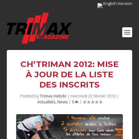
English Version
CH’TRIMAN 2012: MISE
À JOUR DE LA LISTE
DES INSCRITS
Posted by
Trimax Hebdo
|
mercredi 22 février 2012
|
Actualités
,
News
|
0
|