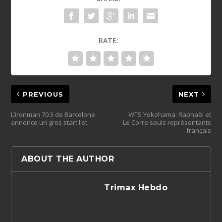
RATE:
PREVIOUS
NEXT
L’ironman 70.3 de Barcelone
WTS Yokohama: Raphaël et
annonce un gros start list.
Le Corre seuls représentants
français
ABOUT THE AUTHOR
Trimax Hebdo