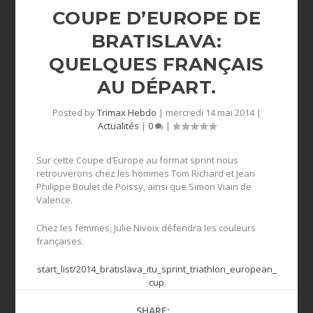
COUPE D’EUROPE DE
BRATISLAVA:
QUELQUES FRANÇAIS
AU DÉPART.
Posted by
Trimax Hebdo
|
mercredi 14 mai 2014
|
Actualités
|
0
|
Sur cette Coupe d’Europe au format sprint nous
retrouverons chez les hommes Tom Richard et Jean
Philippe Boulet de Poissy, ainsi que Simon Viain de
Valence.
Chez les femmes, Julie Nivoix défendra les couleurs
françaises.
start_list/2014_bratislava_itu_sprint_triathlon_european_
cup
SHARE: