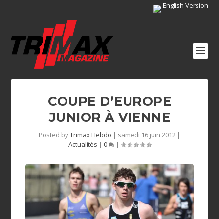
English Version
COUPE D’EUROPE
JUNIOR À VIENNE
Posted by
Trimax Hebdo
|
samedi 16 juin 2012
|
Actualités
|
0
|