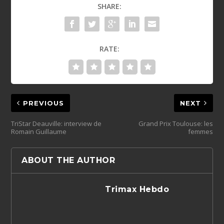
SHARE:
RATE:
PREVIOUS
NEXT
TriStar Deauville: interview de
Grand Prix Toulouse: les
Romain Guillaume
femmes
ABOUT THE AUTHOR
Trimax Hebdo