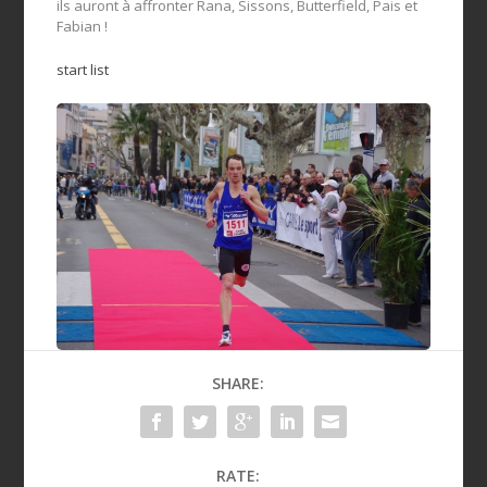
ils auront à affronter Rana, Sissons, Butterfield, Pais et
Fabian !
start list
SHARE:
RATE: