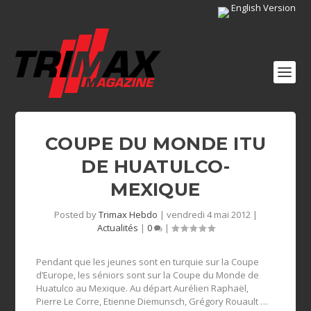
English Version
COUPE DU MONDE ITU
DE HUATULCO-
MEXIQUE
Posted by
Trimax Hebdo
|
vendredi 4 mai 2012
|
Actualités
|
0
|
Pendant que les jeunes sont en turquie sur la Coupe
d’Europe, les séniors sont sur la Coupe du Monde de
Huatulco au Mexique. Au départ Aurélien Raphaël,
Pierre Le Corre, Etienne Diemunsch, Grégory Rouault …